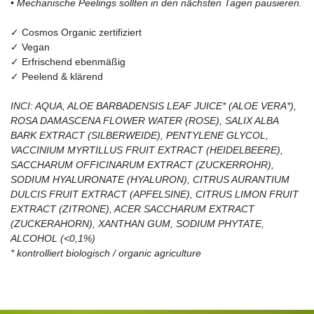
• Mechanische Peelings sollten in den nächsten Tagen pausieren.
✓ Cosmos Organic zertifiziert
✓ Vegan
✓ Erfrischend ebenmäßig
✓ Peelend & klärend
INCI: AQUA, ALOE BARBADENSIS LEAF JUICE* (ALOE VERA*),
ROSA DAMASCENA FLOWER WATER (ROSE), SALIX ALBA
BARK EXTRACT (SILBERWEIDE), PENTYLENE GLYCOL,
VACCINIUM MYRTILLUS FRUIT EXTRACT (HEIDELBEERE),
SACCHARUM OFFICINARUM EXTRACT (ZUCKERROHR),
SODIUM HYALURONATE (HYALURON), CITRUS AURANTIUM
DULCIS FRUIT EXTRACT (APFELSINE), CITRUS LIMON FRUIT
EXTRACT (ZITRONE), ACER SACCHARUM EXTRACT
(ZUCKERAHORN), XANTHAN GUM, SODIUM PHYTATE,
ALCOHOL (<0,1%)
* kontrolliert biologisch / organic agriculture