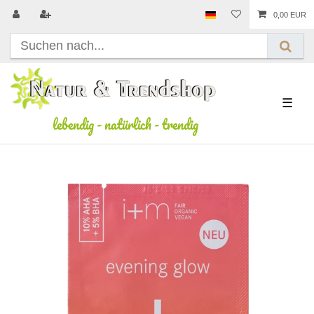
0,00 EUR
☰
lebendig
-
natürlich
-
trendig