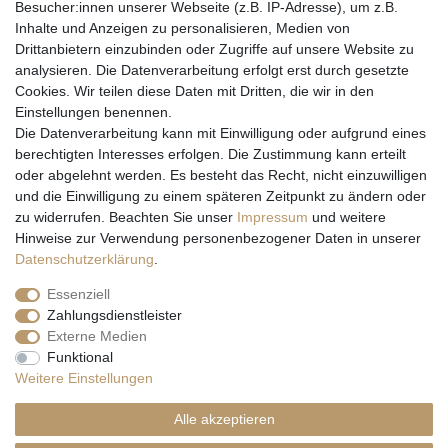
Besucher:innen unserer Webseite (z.B. IP-Adresse), um z.B.
Inhalte und Anzeigen zu personalisieren, Medien von
Drittanbietern einzubinden oder Zugriffe auf unsere Website zu
analysieren. Die Datenverarbeitung erfolgt erst durch gesetzte
Cookies. Wir teilen diese Daten mit Dritten, die wir in den
Einstellungen benennen.
Wir versenden mit
Die Datenverarbeitung kann mit Einwilligung oder aufgrund eines
berechtigten Interesses erfolgen. Die Zustimmung kann erteilt
oder abgelehnt werden. Es besteht das Recht, nicht einzuwilligen
und die Einwilligung zu einem späteren Zeitpunkt zu ändern oder
zu widerrufen. Beachten Sie unser
Impressum
und weitere
Hinweise zur Verwendung personenbezogener Daten in unserer
Daten­schutz­erklärung
.
Essenziell
Zahlungsdienstleister
Externe Medien
* Alle Preise inkl. gesetzl. Mehrwertsteuer zzgl. Versandkosten und ggf.
Funktional
Nachnahmegebühren, wenn nicht anders beschrieben
Weitere Einstellungen
** Gilt für Lieferungen nach Deutschland. Lieferzeiten für andere EU-
Länder
hier
Alle akzeptieren