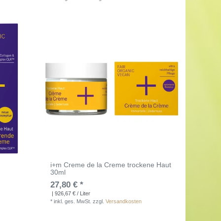
i+m Creme de la Creme trockene Haut
30ml
27,80 € *
| 926,67 € / Liter
*
inkl. ges. MwSt.
zzgl.
Versandkosten