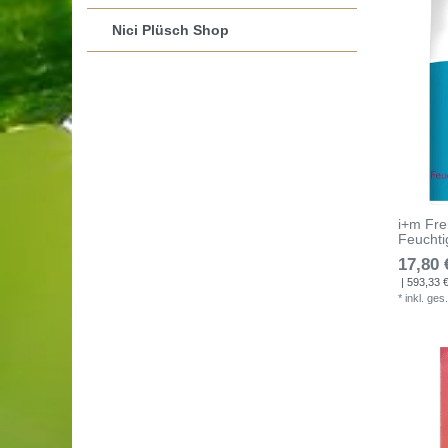
Nici Plüsch Shop
i+m Frei
Feuchti
17,80 
| 593,33 € 
*
inkl. ges