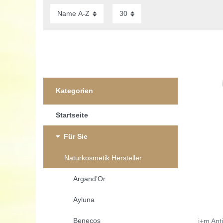
Kategorien
Startseite
Für Sie
Naturkosmetik Hersteller
Argand’Or
Ayluna
Benecos
i+m Ant