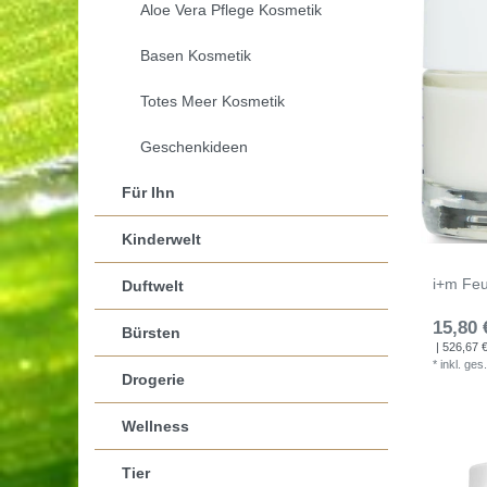
Aloe Vera Pflege Kosmetik
Basen Kosmetik
Totes Meer Kosmetik
Geschenkideen
Für Ihn
Kinderwelt
i+m Feu
Duftwelt
15,80 
Bürsten
| 526,67 € 
*
inkl. ges
Drogerie
Wellness
Tier