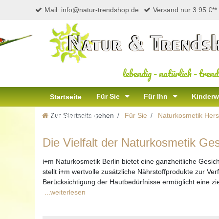
Mail: info@natur-trendshop.de
Versand nur 3.95 €**
lebendig
-
natürlich
-
trend
Für Sie
Für Ihn
Kinderw
Startseite
Zur Startseite gehen
Für Sie
Naturkosmetik Herst
Naturkosmetik
Die Vielfalt der Naturkosmetik Ges
i+m Naturkosmetik Berlin bietet eine ganzheitliche Gesic
stellt i+m wertvolle zusätzliche Nährstoffprodukte zur V
Berücksichtigung der Hautbedürfnisse ermöglicht eine zie
...weiterlesen