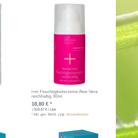
i+m Feuchtigkeitscreme Aloe Vera
reichhaltig 30ml
18,80 € *
| 626,67 € / Liter
*
inkl. ges. MwSt.
zzgl.
Versandkosten