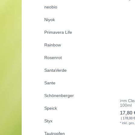
neobio
Niyok
Primavera Life
Rainbow
Rosenrot
SantaVerde
Sante
Schönenberger
i+m Cle
100ml
Speick
17,80 
| 178,00 € 
Styx
*
inkl. ges
Tautropfen