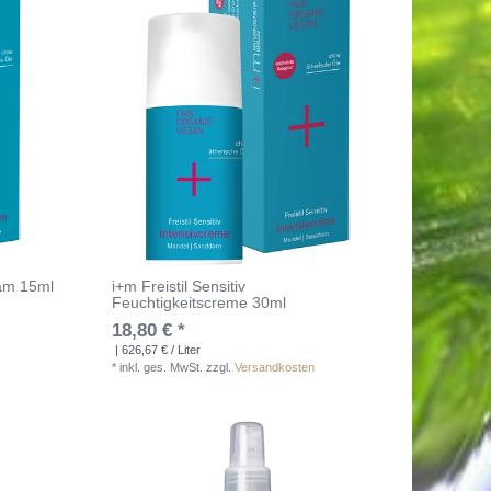
sam 15ml
i+m Freistil Sensitiv
Feuchtigkeitscreme 30ml
18,80 € *
| 626,67 € / Liter
*
inkl. ges. MwSt.
zzgl.
Versandkosten