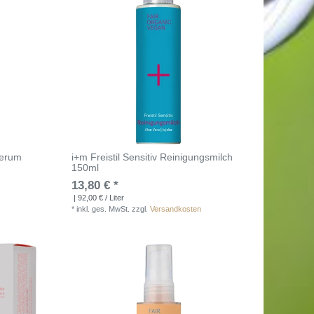
Serum
i+m Freistil Sensitiv Reinigungsmilch
150ml
13,80 € *
| 92,00 € / Liter
*
inkl. ges. MwSt.
zzgl.
Versandkosten