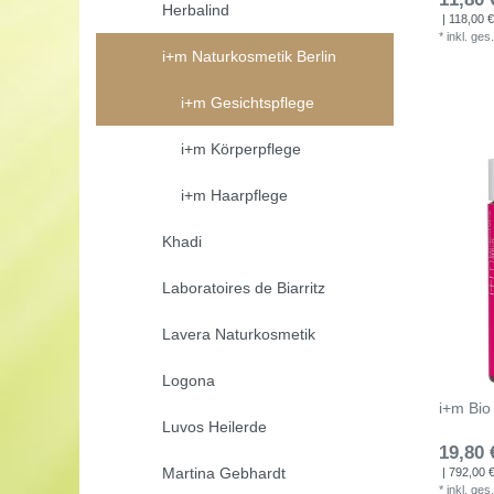
Herbalind
| 118,00 € 
*
inkl. ges
i+m Naturkosmetik Berlin
i+m Gesichtspflege
i+m Körperpflege
i+m Haarpflege
Khadi
Laboratoires de Biarritz
Lavera Naturkosmetik
Logona
i+m Bio
Luvos Heilerde
19,80 
Martina Gebhardt
| 792,00 € 
*
inkl. ges