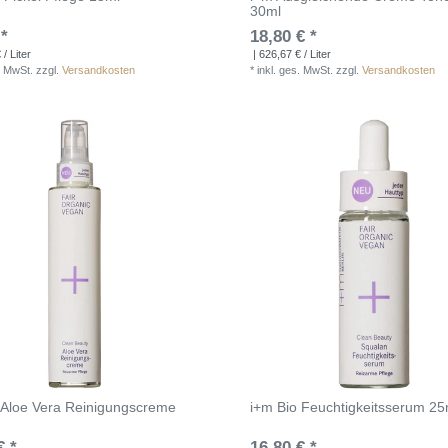
30ml
 *
18,80 € *
/ Liter
| 626,67 € / Liter
. MwSt.
zzgl.
Versandkosten
*
inkl. ges. MwSt.
zzgl.
Versandkosten
 Aloe Vera Reinigungscreme
i+m Bio Feuchtigkeitsserum 25
€ *
16,80 € *