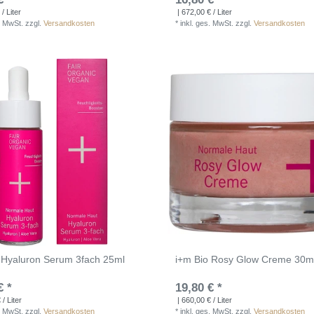
/ Liter
| 672,00 € / Liter
. MwSt.
zzgl.
Versandkosten
*
inkl. ges. MwSt.
zzgl.
Versandkosten
 Hyaluron Serum 3fach 25ml
i+m Bio Rosy Glow Creme 30m
€ *
19,80 € *
/ Liter
| 660,00 € / Liter
. MwSt.
zzgl.
Versandkosten
*
inkl. ges. MwSt.
zzgl.
Versandkosten