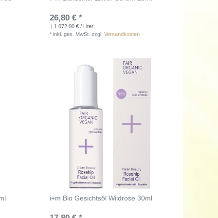
26,80 € *
| 1.072,00 € / Liter
*
inkl. ges. MwSt.
zzgl.
Versandkosten
ml
i+m Bio Gesichtsöl Wildrose 30ml
17,80 € *