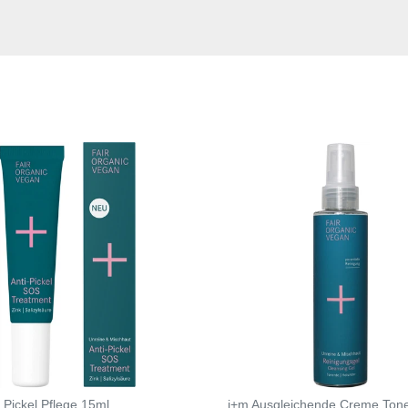
i Pickel Pflege 15ml
i+m Ausgleichende Creme Ton