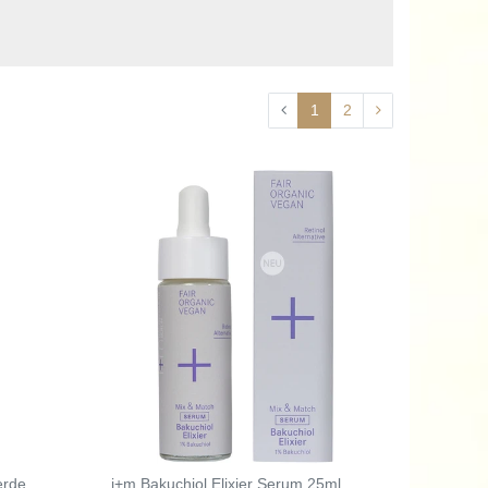
1
2
erde
i+m Bakuchiol Elixier Serum 25ml