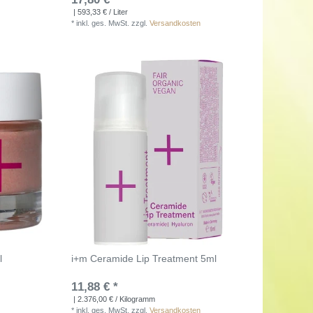
| 593,33 € / Liter
*
inkl. ges. MwSt.
zzgl.
Versandkosten
l
i+m Ceramide Lip Treatment 5ml
11,88 € *
| 2.376,00 € / Kilogramm
*
inkl. ges. MwSt.
zzgl.
Versandkosten