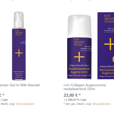
anser Gel to Milk Mandel
i+m Collagen Augencreme
revitalisierend 15ml
€ *
23,80 € *
/ Liter
| 1.586,67 € / Liter
. MwSt.
zzgl.
Versandkosten
*
inkl. ges. MwSt.
zzgl.
Versandkosten