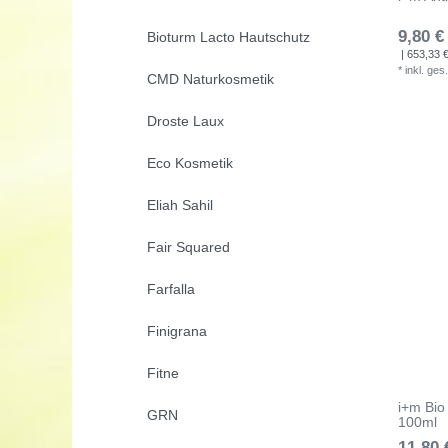
9,80 €
Bioturm Lacto Hautschutz
| 653,33 € 
*
inkl. ges
CMD Naturkosmetik
Droste Laux
Eco Kosmetik
Eliah Sahil
Fair Squared
Farfalla
Finigrana
Fitne
i+m Bio
GRN
100ml
11,80 