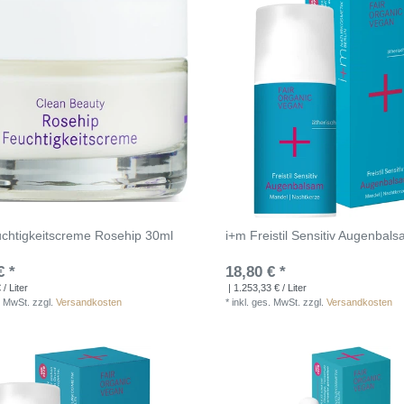
chtigkeitscreme Rosehip 30ml
i+m Freistil Sensitiv Augenbal
€ *
18,80 € *
/ Liter
| 1.253,33 € / Liter
. MwSt.
zzgl.
Versandkosten
*
inkl. ges. MwSt.
zzgl.
Versandkosten