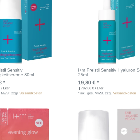
stil Sensitiv
i+m Freistil Sensitiv Hyaluron 
gkeitscreme 30ml
25ml
€ *
19,80 € *
/ Liter
| 792,00 € / Liter
. MwSt.
zzgl.
Versandkosten
*
inkl. ges. MwSt.
zzgl.
Versandkosten