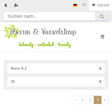
0,00 EUR
☰
lebendig
-
natürlich
-
trendig
1
2
3