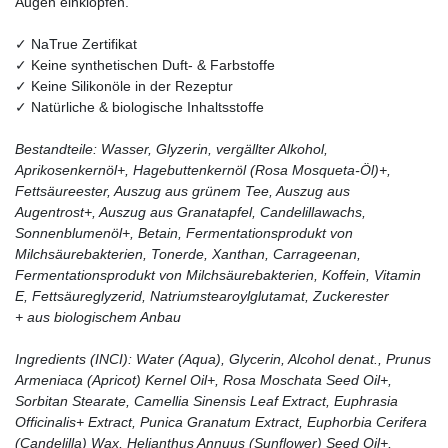
Augen einklopfen.
✓ NaTrue Zertifikat
✓ Keine synthetischen Duft- & Farbstoffe
✓ Keine Silikonöle in der Rezeptur
✓ Natürliche & biologische Inhaltsstoffe
Bestandteile: Wasser, Glyzerin, vergällter Alkohol,
Aprikosenkernöl+, Hagebuttenkernöl (Rosa Mosqueta-Öl)+,
Fettsäureester, Auszug aus grünem Tee, Auszug aus
Augentrost+, Auszug aus Granatapfel, Candelillawachs,
Sonnenblumenöl+, Betain, Fermentationsprodukt von
Milchsäurebakterien, Tonerde, Xanthan, Carrageenan,
Fermentationsprodukt von Milchsäurebakterien, Koffein, Vitamin
E, Fettsäureglyzerid, Natriumstearoylglutamat, Zuckerester
+ aus biologischem Anbau
Ingredients (INCI): Water (Aqua), Glycerin, Alcohol denat., Prunus
Armeniaca (Apricot) Kernel Oil+, Rosa Moschata Seed Oil+,
Sorbitan Stearate, Camellia Sinensis Leaf Extract, Euphrasia
Officinalis+ Extract, Punica Granatum Extract, Euphorbia Cerifera
(Candelilla) Wax, Helianthus Annuus (Sunflower) Seed Oil+,