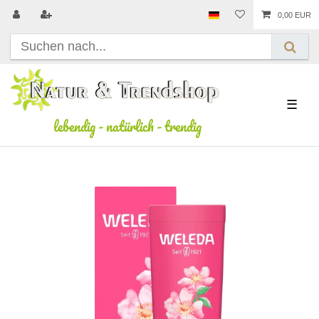
0,00 EUR
☰
lebendig
-
natürlich
-
trendig