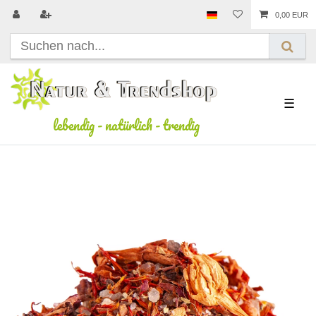
0,00 EUR
☰
lebendig
-
natürlich
-
trendig