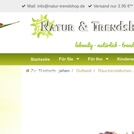
Mail: info@natur-trendshop.de
Versand nur 3.95 €**
lebendig
-
natürlich
-
trend
Für Sie
Für Ihn
Kinderw
Startseite
Zur Startseite gehen
Duftwelt
Räucherstäbchen
Naturkosmetik