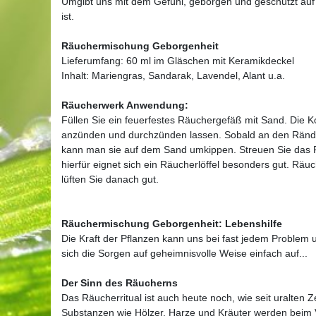
Umgibt uns mit dem Gefühl, geborgen und geschützt auf 
ist.
Räuchermischung Geborgenheit
Lieferumfang: 60 ml im Gläschen mit Keramikdeckel
Inhalt: Mariengras, Sandarak, Lavendel, Alant u.a.
Räucherwerk Anwendung:
Füllen Sie ein feuerfestes Räuchergefäß mit Sand. Die Ko
anzünden und durchzünden lassen. Sobald an den Ränder
kann man sie auf dem Sand umkippen. Streuen Sie das R
hierfür eignet sich ein Räucherlöffel besonders gut. Rä
lüften Sie danach gut.
Räuchermischung Geborgenheit: Lebenshilfe
Die Kraft der Pflanzen kann uns bei fast jedem Problem 
sich die Sorgen auf geheimnisvolle Weise einfach auf...
Der Sinn des Räucherns
Das Räucherritual ist auch heute noch, wie seit uralten Ze
Substanzen wie Hölzer, Harze und Kräuter werden beim