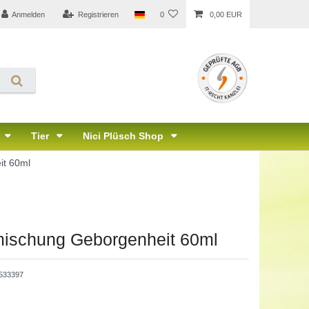
Anmelden
Registrieren
0
0,00 EUR
Tier
Nici Plüsch Shop
it 60ml
ischung Geborgenheit 60ml
533397