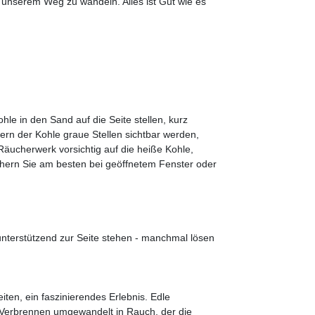
unserem Weg zu wandeln. Alles ist Gut wie es
hle in den Sand auf die Seite stellen, kurz
n der Kohle graue Stellen sichtbar werden,
äucherwerk vorsichtig auf die heiße Kohle,
uchern Sie am besten bei geöffnetem Fenster oder
unterstützend zur Seite stehen - manchmal lösen
iten, ein faszinierendes Erlebnis. Edle
 Verbrennen umgewandelt in Rauch, der die