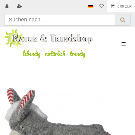
0,00 EUR
☰
lebendig
-
natürlich
-
trendig