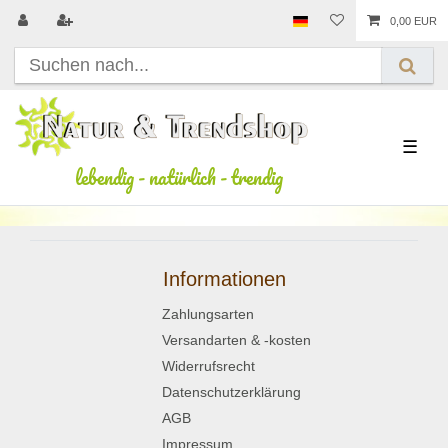
0,00 EUR
☰
lebendig
-
natürlich
-
trendig
Informationen
Zahlungsarten
Versandarten & -kosten
Widerrufsrecht
Datenschutzerklärung
AGB
Impressum