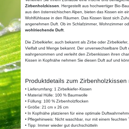
Zirbenholzkissen
. Hergestellt aus hochwertiger Bio-Bau
aus den österreichischen Alpen, bieten das Kissen ein ein
Wohlfühloase in den Räumen. Das Kissen lässt sich Zuhau
angenehmen Duft. Ob im Schlafzimmer, Wohnzimmer od
wohlriechende Duft
.
Die Zirbelkiefer, auch bekannt als Zirbe oder Zirbelkiefer
Vielfalt und Menge bekannt. Der unverwechselbare Duft 
wahrgenommen und verleiht den Zirbenkissen ihren charak
Kissen in Kopfnähe nehmen Sie diesen Duft auf und kön
Produktdetails zum Zirbenholzkissen
• Lieferumfang: 1 Zirbelkiefer-Kissen
• Material Hülle: 100 % Baumwolle
• Füllung: 100 % Zirbenholzflocken
• Größe: 21 cm x 26 cm
• In Kopfnähe platzieren für eine optimale Duftwahrneh
• Pflegehinweis: Nicht waschbar, nur mit einem feuchten
• Tipp: Immer wieder gut durchschütteln