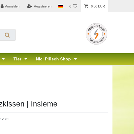
Anmelden
Registrieren
0
0,00 EUR
Tier
Nici Plüsch Shop
zkissen | Insieme
612981