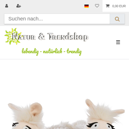
0,00 EUR
☰
lebendig
-
natürlich
-
trendig