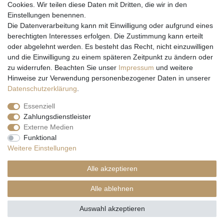
Cookies. Wir teilen diese Daten mit Dritten, die wir in den
Einstellungen benennen.
Wir versenden mit
Die Datenverarbeitung kann mit Einwilligung oder aufgrund eines
berechtigten Interesses erfolgen. Die Zustimmung kann erteilt
oder abgelehnt werden. Es besteht das Recht, nicht einzuwilligen
und die Einwilligung zu einem späteren Zeitpunkt zu ändern oder
zu widerrufen. Beachten Sie unser
Impressum
und weitere
Hinweise zur Verwendung personenbezogener Daten in unserer
Daten­schutz­erklärung
.
Essenziell
Zahlungsdienstleister
Externe Medien
* Alle Preise inkl. gesetzl. Mehrwertsteuer zzgl. Versandkosten und ggf.
Funktional
Nachnahmegebühren, wenn nicht anders beschrieben
Weitere Einstellungen
** Gilt für Lieferungen nach Deutschland. Lieferzeiten für andere EU-
Länder
hier
Alle akzeptieren
© Copyright 2026 Natur & Trendshop. Alle Rechte vorbehalten.
Alle ablehnen
Auswahl akzeptieren