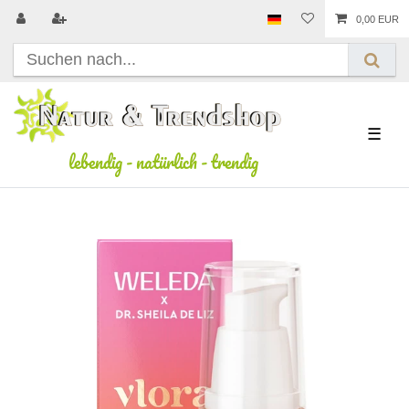
0,00 EUR
☰
lebendig
-
natürlich
-
trendig