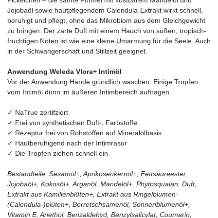
Jojobaöl sowie hautpflegendem Calendula-Extrakt wirkt schnell,
beruhigt und pflegt, ohne das Mikrobiom aus dem Gleichgewicht
zu bringen. Der zarte Duft mit einem Hauch von süßen, tropisch-
fruchtigen Noten ist wie eine kleine Umarmung für die Seele. Auch
in der Schwangerschaft und Stillzeit geeignet.
Anwendung Weleda Vlora+ Intimöl
Vor der Anwendung Hände gründlich waschen. Einige Tropfen
vom Intimöl dünn im äußeren Intimbereich auftragen.
✓ NaTrue zertifziert
✓ Frei von synthetischen Duft-, Farbstoffe
✓ Rezeptur frei von Rohstoffen auf Mineralölbasis
✓ Hautberuhigend nach der Intimrasur
✓ Die Tropfen ziehen schnell ein
Bestandteile: Sesamöl+, Aprikosenkernöl+, Fettsäureester,
Jojobaöl+, Kokosöl+, Arganöl, Mandelöl+, Phytosqualan, Duft,
Extrakt aus Kamillenblüten+, Extrakt aus Ringelblumen-
(Calendula-)blüten+, Borretschsamenöl, Sonnenblumenöl+,
Vitamin E, Anethol, Benzaldehyd, Benzylsalicylat, Coumarin,