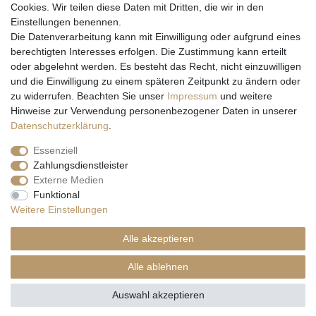
Cookies. Wir teilen diese Daten mit Dritten, die wir in den
Einstellungen benennen.
Wir versenden mit
Die Datenverarbeitung kann mit Einwilligung oder aufgrund eines
berechtigten Interesses erfolgen. Die Zustimmung kann erteilt
oder abgelehnt werden. Es besteht das Recht, nicht einzuwilligen
und die Einwilligung zu einem späteren Zeitpunkt zu ändern oder
zu widerrufen. Beachten Sie unser
Impressum
und weitere
Hinweise zur Verwendung personenbezogener Daten in unserer
Daten­schutz­erklärung
.
Essenziell
Zahlungsdienstleister
Externe Medien
* Alle Preise inkl. gesetzl. Mehrwertsteuer zzgl. Versandkosten und ggf.
Funktional
Nachnahmegebühren, wenn nicht anders beschrieben
Weitere Einstellungen
** Gilt für Lieferungen nach Deutschland. Lieferzeiten für andere EU-
Länder
hier
Alle akzeptieren
© Copyright 2026 Natur & Trendshop. Alle Rechte vorbehalten.
Alle ablehnen
Auswahl akzeptieren