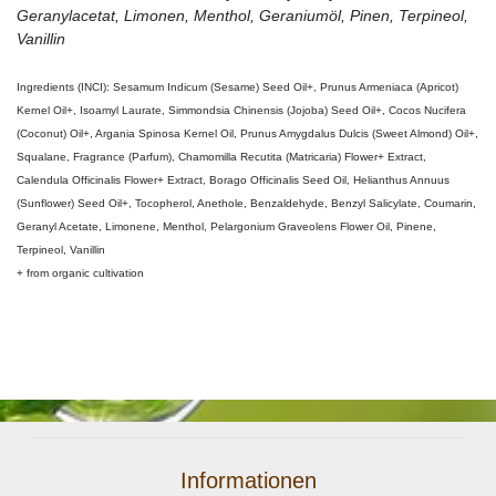
Geranylacetat, Limonen, Menthol, Geraniumöl, Pinen, Terpineol,
Vanillin
Ingredients (INCI): Sesamum Indicum (Sesame) Seed Oil+, Prunus Armeniaca (Apricot)
Kernel Oil+, Isoamyl Laurate, Simmondsia Chinensis (Jojoba) Seed Oil+, Cocos Nucifera
(Coconut) Oil+, Argania Spinosa Kernel Oil, Prunus Amygdalus Dulcis (Sweet Almond) Oil+,
Squalane, Fragrance (Parfum), Chamomilla Recutita (Matricaria) Flower+ Extract,
Calendula Officinalis Flower+ Extract, Borago Officinalis Seed Oil, Helianthus Annuus
(Sunflower) Seed Oil+, Tocopherol, Anethole, Benzaldehyde, Benzyl Salicylate, Coumarin,
Geranyl Acetate, Limonene, Menthol, Pelargonium Graveolens Flower Oil, Pinene,
Terpineol, Vanillin
+ from organic cultivation
Informationen