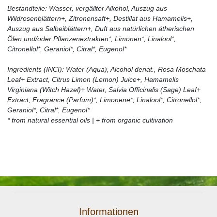
Bestandteile: Wasser, vergällter Alkohol, Auszug aus
Wildrosenblättern+, Zitronensaft+, Destillat aus Hamamelis+,
Auszug aus Salbeiblättern+, Duft aus natürlichen ätherischen
Ölen und/oder Pflanzenextrakten*, Limonen*, Linalool*,
Citronellol*, Geraniol*, Citral*, Eugenol*
Ingredients (INCI): Water (Aqua), Alcohol denat., Rosa Moschata
Leaf+ Extract, Citrus Limon (Lemon) Juice+, Hamamelis
Virginiana (Witch Hazel)+ Water, Salvia Officinalis (Sage) Leaf+
Extract, Fragrance (Parfum)*, Limonene*, Linalool*, Citronellol*,
Geraniol*, Citral*, Eugenol*
* from natural essential oils | + from organic cultivation
Informationen