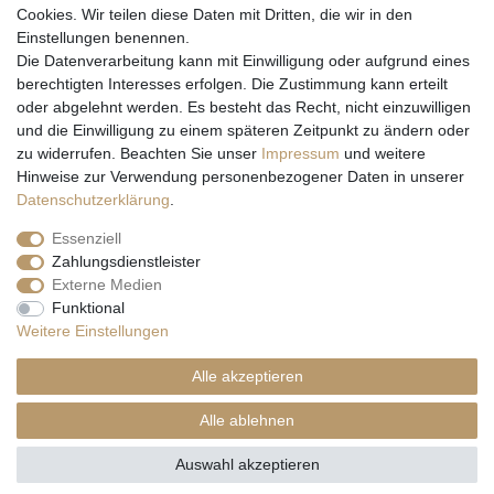
Cookies. Wir teilen diese Daten mit Dritten, die wir in den
Einstellungen benennen.
Wir versenden mit
Die Datenverarbeitung kann mit Einwilligung oder aufgrund eines
berechtigten Interesses erfolgen. Die Zustimmung kann erteilt
oder abgelehnt werden. Es besteht das Recht, nicht einzuwilligen
und die Einwilligung zu einem späteren Zeitpunkt zu ändern oder
zu widerrufen. Beachten Sie unser
Impressum
und weitere
Hinweise zur Verwendung personenbezogener Daten in unserer
Daten­schutz­erklärung
.
Essenziell
Zahlungsdienstleister
Externe Medien
* Alle Preise inkl. gesetzl. Mehrwertsteuer zzgl. Versandkosten und ggf.
Funktional
Nachnahmegebühren, wenn nicht anders beschrieben
Weitere Einstellungen
** Gilt für Lieferungen nach Deutschland. Lieferzeiten für andere EU-
Länder
hier
Alle akzeptieren
© Copyright 2026 Natur & Trendshop. Alle Rechte vorbehalten.
Alle ablehnen
Auswahl akzeptieren