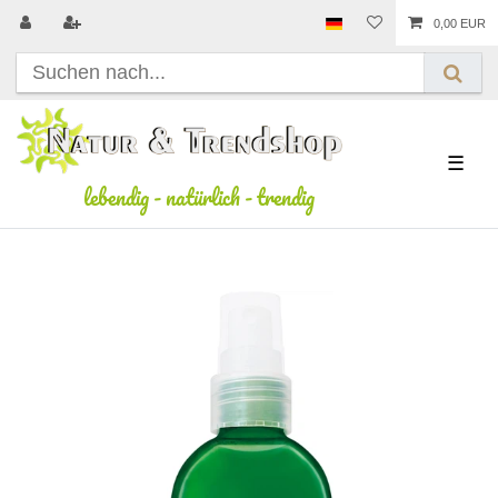
0,00 EUR
☰
lebendig
-
natürlich
-
trendig