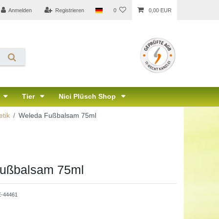
Anmelden
Registrieren
0
0,00 EUR
Tier
Nici Plüsch Shop
tik
Weleda Fußbalsam 75ml
ußbalsam 75ml
-44461