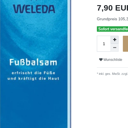
7,90 E
Grundpreis
105,3
Sofort versandfer
Wunschliste
* inkl. ges. MwSt. zzgl.