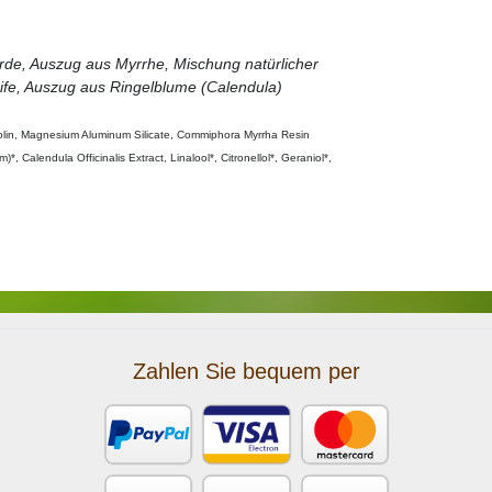
erde, Auszug aus Myrrhe, Mischung natürlicher
ife, Auszug aus Ringelblume (Calendula)
Lanolin, Magnesium Aluminum Silicate, Commiphora Myrrha Resin
Calendula Officinalis Extract, Linalool*, Citronellol*, Geraniol*,
Zahlen Sie bequem per