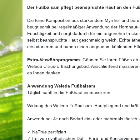
Der Fußbalsam pflegt beanspruchte Haut an den Füß
Die feine Komposition aus stärkendem Myrrhe- und beruh
beugt somit bei regelmäßiger Anwendung der Hornhaut- 
Feuchtigkeit und sorgt dadurch für ein angenehm trocke
selbst beanspruchte Haut geschmeidig weich. Echte äthe
desodorieren und haben einen angenehm kühlenden Effe
Extra-Verwöhnprogramm:
Gönnen Sie Ihren Füßen ab u
Weleda Citrus-Erfrischungsbad. Anschließend massieren
es Ihnen danken.
Anwendung Weleda Fußbalsam
Täglich sanft in die Fußhaut einmassieren.
Wirkung des Weleda Fußbalsam: Hautpflegend und kräft
Anwendung: Je nach Bedarf ein- oder mehrmals täglich l
✓ NaTrue zertifziert
✓ frei von synthetischen Duft-, Farb- und Konservierungs