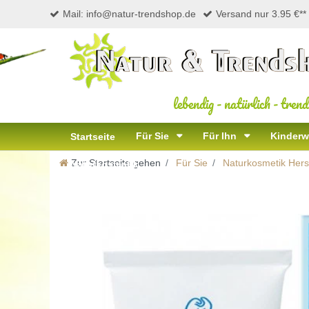
Mail: info@natur-trendshop.de
Versand nur 3.95 €**
lebendig
-
natürlich
-
trend
Für Sie
Für Ihn
Kinderw
Startseite
Zur Startseite gehen
Für Sie
Naturkosmetik Herst
Naturkosmetik