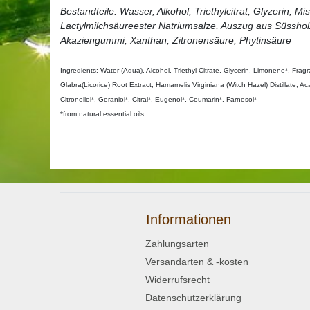
Bestandteile: Wasser, Alkohol, Triethylcitrat, Glyzerin, M
Lactylmilchsäureester Natriumsalze, Auszug aus Süsshol
Akaziengummi, Xanthan, Zitronensäure, Phytinsäure
Ingredients: Water (Aqua), Alcohol, Triethyl Citrate, Glycerin, Limonene*, Fra
Glabra(Licorice) Root Extract, Hamamelis Virginiana (Witch Hazel) Distillate, A
Citronellol*, Geraniol*, Citral*, Eugenol*, Coumarin*, Farnesol*
*from natural essential oils
Informationen
Zahlungsarten
Versandarten & -kosten
Widerrufsrecht
Datenschutzerklärung