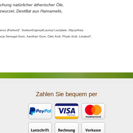
ischung natürlicher ätherischer Öle,
zwurzel, Destillat aus Hamamelis,
grance (Parfum)*, SodiumCaproyl/Lauroyl Lactylate, Glycyrrhiza
cacia Senegal Gum, Xanthan Gum, Citric Acid, Phytic Acid, Linalool*,
Zahlen Sie bequem per