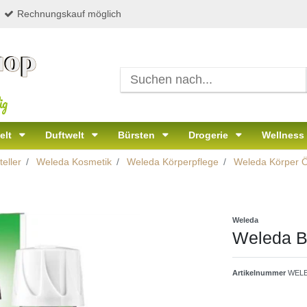
Rechnungskauf möglich
ig
elt
Duftwelt
Bürsten
Drogerie
Wellness
eller
Weleda Kosmetik
Weleda Körperpflege
Weleda Körper Ö
Weleda
Weleda Bi
Artikelnummer
WELE