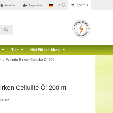
Anmelden
Registrieren
0
0,00 EUR
Tier
Nici Plüsch Shop
l
Weleda Birken Cellulite Öl 200 ml
rken Cellulite Öl 200 ml
-44230