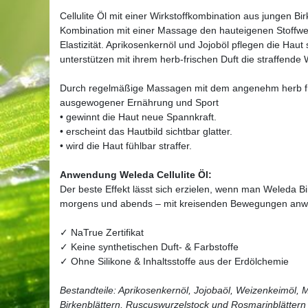
Cellulite Öl mit einer Wirkstoffkombination aus jungen Bi
Kombination mit einer Massage den hauteigenen Stoffwec
Elastizität. Aprikosenkernöl und Jojoböl pflegen die Haut
unterstützen mit ihrem herb-frischen Duft die straffend
Durch regelmäßige Massagen mit dem angenehm herb fri
ausgewogener Ernährung und Sport
• gewinnt die Haut neue Spannkraft.
• erscheint das Hautbild sichtbar glatter.
• wird die Haut fühlbar straffer.
Anwendung Weleda Cellulite Öl:
Der beste Effekt lässt sich erzielen, wenn man Weleda Bi
morgens und abends – mit kreisenden Bewegungen anw
✓ NaTrue Zertifikat
✓ Keine synthetischen Duft- & Farbstoffe
✓ Ohne Silikone & Inhaltsstoffe aus der Erdölchemie
Bestandteile: Aprikosenkernöl, Jojobaöl, Weizenkeimöl, 
Birkenblättern, Ruscuswurzelstock und Rosmarinblättern