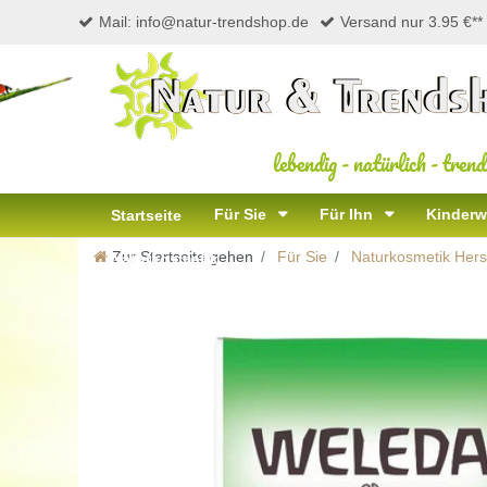
Mail: info@natur-trendshop.de
Versand nur 3.95 €**
lebendig
-
natürlich
-
trend
Für Sie
Für Ihn
Kinderw
Startseite
Zur Startseite gehen
Für Sie
Naturkosmetik Herst
Naturkosmetik