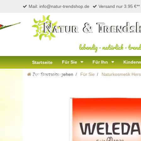
Mail: info@natur-trendshop.de
Versand nur 3.95 €**
lebendig
-
natürlich
-
trend
Für Sie
Für Ihn
Kinderw
Startseite
Zur Startseite gehen
Für Sie
Naturkosmetik Herst
Naturkosmetik