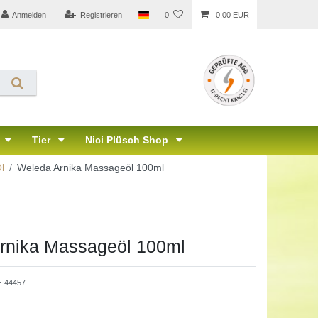
Anmelden
Registrieren
0
0,00 EUR
Tier
Nici Plüsch Shop
l
Weleda Arnika Massageöl 100ml
rnika Massageöl 100ml
-44457