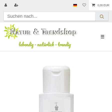
0,00 EUR
☰
lebendig
-
natürlich
-
trendig