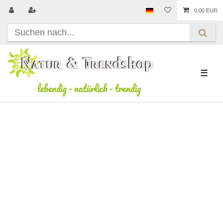
0,00 EUR
☰
lebendig
-
natürlich
-
trendig