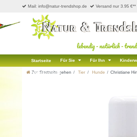
Mail: info@natur-trendshop.de
Versand nur 3.95 €**
lebendig
-
natürlich
-
trend
Für Sie
Für Ihn
Kinderw
Startseite
Zur Startseite gehen
Tier
Hunde
Christiane 
Naturkosmetik