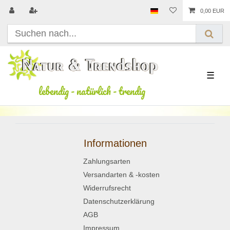
0,00 EUR
☰
lebendig
-
natürlich
-
trendig
Informationen
Zahlungsarten
Versandarten & -kosten
Widerrufsrecht
Datenschutzerklärung
AGB
Impressum