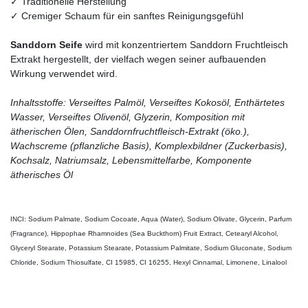
✓ Traditionelle Herstellung
✓ Cremiger Schaum für ein sanftes Reinigungsgefühl
Sanddorn Seife
wird mit konzentriertem Sanddorn Fruchtleisch
Extrakt hergestellt, der vielfach wegen seiner aufbauenden
Wirkung verwendet wird.
Inhaltsstoffe: Verseiftes Palmöl, Verseiftes Kokosöl, Enthärtetes
Wasser, Verseiftes Olivenöl, Glyzerin, Komposition mit
ätherischen Ölen, Sanddornfruchtfleisch-Extrakt (öko.),
Wachscreme (pflanzliche Basis), Komplexbildner (Zuckerbasis),
Kochsalz, Natriumsalz, Lebensmittelfarbe, Komponente
ätherisches Öl
INCI: Sodium Palmate, Sodium Cocoate, Aqua (Water), Sodium Olivate, Glycerin, Parfum
(Fragrance), Hippophae Rhamnoides (Sea Buckthorn) Fruit Extract, Cetearyl Alcohol,
Glyceryl Stearate, Potassium Stearate, Potassium Palmitate, Sodium Gluconate, Sodium
Chloride, Sodium Thiosulfate, CI 15985, CI 16255, Hexyl Cinnamal, Limonene, Linalool