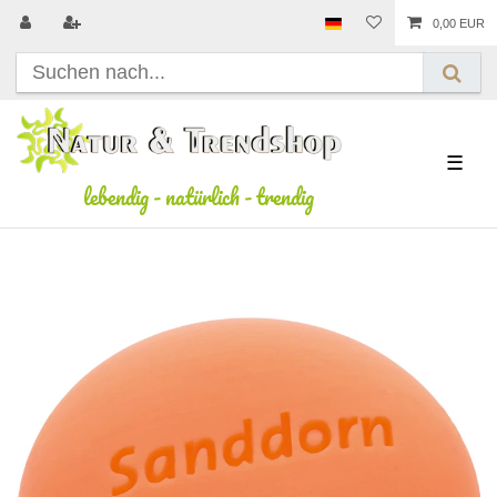
0,00 EUR
☰
lebendig
-
natürlich
-
trendig