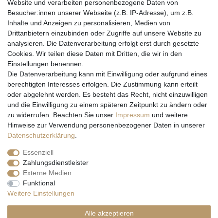
Website und verarbeiten personenbezogene Daten von
Besucher:innen unserer Webseite (z.B. IP-Adresse), um z.B.
Inhalte und Anzeigen zu personalisieren, Medien von
Drittanbietern einzubinden oder Zugriffe auf unsere Website zu
analysieren. Die Datenverarbeitung erfolgt erst durch gesetzte
Cookies. Wir teilen diese Daten mit Dritten, die wir in den
Einstellungen benennen.
Wir versenden mit
Die Datenverarbeitung kann mit Einwilligung oder aufgrund eines
berechtigten Interesses erfolgen. Die Zustimmung kann erteilt
oder abgelehnt werden. Es besteht das Recht, nicht einzuwilligen
und die Einwilligung zu einem späteren Zeitpunkt zu ändern oder
zu widerrufen. Beachten Sie unser
Impressum
und weitere
Hinweise zur Verwendung personenbezogener Daten in unserer
Daten­schutz­erklärung
.
Essenziell
Zahlungsdienstleister
Externe Medien
* Alle Preise inkl. gesetzl. Mehrwertsteuer zzgl. Versandkosten und ggf.
Funktional
Nachnahmegebühren, wenn nicht anders beschrieben
Weitere Einstellungen
** Gilt für Lieferungen nach Deutschland. Lieferzeiten für andere EU-
Länder
hier
Alle akzeptieren