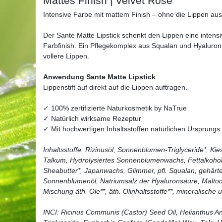
Mattes Finish | Velvet Rose
Intensive Farbe mit mattem Finish – ohne die Lippen au
Der Sante Matte Lipstick schenkt den Lippen eine intens
Farbfinish. Ein Pflegekomplex aus Squalan und Hyaluron 
vollere Lippen.
Anwendung Sante Matte Lipstick
Lippenstift auf direkt auf die Lippen auftragen.
✓ 100% zertifizierte Naturkosmetik by NaTrue
✓ Natürlich wirksame Rezeptur
✓ Mit hochwertigen Inhaltsstoffen natürlichen Ursprungs
Inhaltsstoffe: Rizinusöl, Sonnenblumen-Triglyceride*, Kie
Talkum, Hydrolysiertes Sonnenblumenwachs, Fettalkohol
Sheabutter*, Japanwachs, Glimmer, pfl. Squalan, gehärtet
Sonnenblumenöl, Natriumsalz der Hyaluronsäure, Maltodext
Mischung äth. Öle**, äth. Ölinhaltsstoffe**, mineralische 
INCI: Ricinus Communis (Castor) Seed Oil, Helianthus Ann