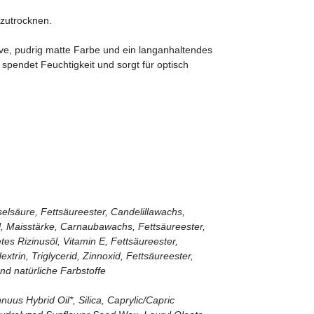
szutrocknen.
ive, pudrig matte Farbe und ein langanhaltendes
spendet Feuchtigkeit und sorgt für optisch
selsäure, Fettsäureester, Candelillawachs,
, Maisstärke, Carnaubawachs, Fettsäureester,
es Rizinusöl, Vitamin E, Fettsäureester,
rin, Triglycerid, Zinnoxid, Fettsäureester,
und natürliche Farbstoffe
uus Hybrid Oil*, Silica, Caprylic/Capric