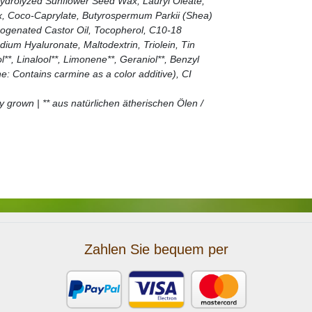
 Hydrolyzed Sunflower Seed Wax, Lauryl Oleate,
x, Coco-Caprylate, Butyrospermum Parkii (Shea)
rogenated Castor Oil, Tocopherol, C10-18
dium Hyaluronate, Maltodextrin, Triolein, Tin
l**, Linalool**, Limonene**, Geraniol**, Benzyl
e: Contains carmine as a color additive), CI
ly grown | ** aus natürlichen ätherischen Ölen /
Zahlen Sie bequem per