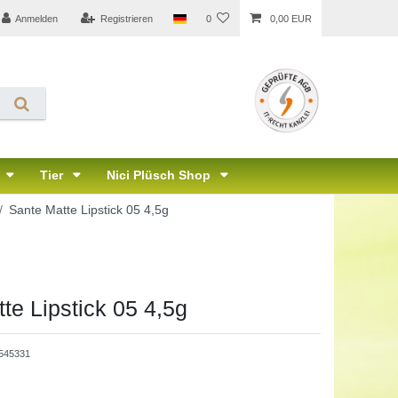
Anmelden
Registrieren
0
0,00 EUR
Tier
Nici Plüsch Shop
Sante Matte Lipstick 05 4,5g
te Lipstick 05 4,5g
545331