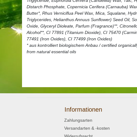
Triglyceride, Euphorbia Cerifera (Candelilla) Wax, Talc,
Distarch Phosphate, Copernicia Cerifera (Carnauba) Wa
Butter*, Rhus Verniciflua Peel Wax, Mica, Squalane, Hyd
Triglycerides, Helianthus Annuus Sunflower) Seed Oil, So
Oxide, Glyceryl Dioleate, Parfum (Fragrance)**, Citronello
Alcohol**, CI 77891 (Titanium Dioxide), CI 75470 (Carmin
77491 (Iron Oxides), CI 77499 (Iron Oxides)
* aus kontrolliert biologischem Anbau / certified organical
from natural essential oils
Informationen
Zahlungsarten
Versandarten & -kosten
Widerrufsrecht