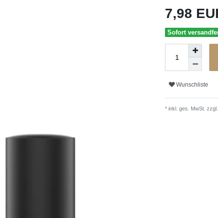
7,98 E
Sofort versandfer
Wunschliste
* inkl. ges. MwSt. zzgl.