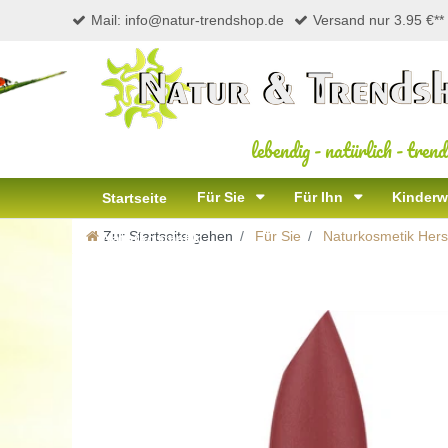
Mail: info@natur-trendshop.de
Versand nur 3.95 €**
lebendig
-
natürlich
-
trend
Für Sie
Für Ihn
Kinderw
Startseite
Zur Startseite gehen
Für Sie
Naturkosmetik Herst
Naturkosmetik