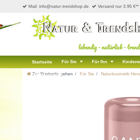
Mail: info@natur-trendshop.de
Versand nur 3.95 €**
lebendig
-
natürlich
-
trend
Für Sie
Für Ihn
Kinderw
Startseite
Zur Startseite gehen
Für Sie
Naturkosmetik Herst
Naturkosmetik