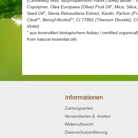
(Candelilla) Wax, Butyrospermum Parkii (Shea) Butter*, I
Copolymer, Olea Europaea (Olive) Fruit Oil*, Mica, Silic
Seed Oil*, Stevia Rebaudiana Extract, Kaolin, Parfum (Fra
Citral**, Benzyl Alcohol**, CI 77891 (Titanium Dioxide),
Violet)
* aus kontrolliert biologischem Anbau / certified organical
from natural essential oils
Informationen
Zahlungsarten
Versandarten & -kosten
Widerrufsrecht
Datenschutzerklärung