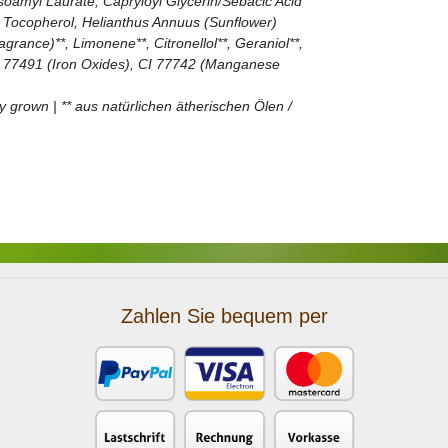
soamyl Laurate, Capryloyl Glycerin/Sebacic Acid
a, Tocopherol, Helianthus Annuus (Sunflower)
grance)**, Limonene**, Citronellol**, Geraniol**,
 CI 77491 (Iron Oxides), CI 77742 (Manganese
ly grown | ** aus natürlichen ätherischen Ölen /
Zahlen Sie bequem per