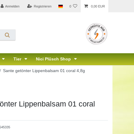
Anmelden
Registrieren
0
0,00 EUR
Tier
Nici Plüsch Shop
Sante getönter Lippenbalsam 01 coral 4,8g
önter Lippenbalsam 01 coral
545335