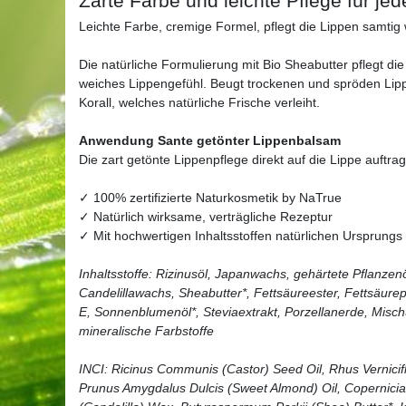
Zarte Farbe und leichte Pflege für je
Leichte Farbe, cremige Formel, pflegt die Lippen samtig 
Die natürliche Formulierung mit Bio Sheabutter pflegt die
weiches Lippengefühl. Beugt trockenen und spröden Lippe
Korall, welches natürliche Frische verleiht.
Anwendung Sante getönter Lippenbalsam
Die zart getönte Lippenpflege direkt auf die Lippe auftra
✓ 100% zertifizierte Naturkosmetik by NaTrue
✓ Natürlich wirksame, verträgliche Rezeptur
✓ Mit hochwertigen Inhaltsstoffen natürlichen Ursprungs
Inhaltsstoffe: Rizinusöl, Japanwachs, gehärtete Pflanze
Candelillawachs, Sheabutter*, Fettsäureester, Fettsäurep
E, Sonnenblumenöl*, Steviaextrakt, Porzellanerde, Mischun
mineralische Farbstoffe
INCI: Ricinus Communis (Castor) Seed Oil, Rhus Vernici
Prunus Amygdalus Dulcis (Sweet Almond) Oil, Copernicia