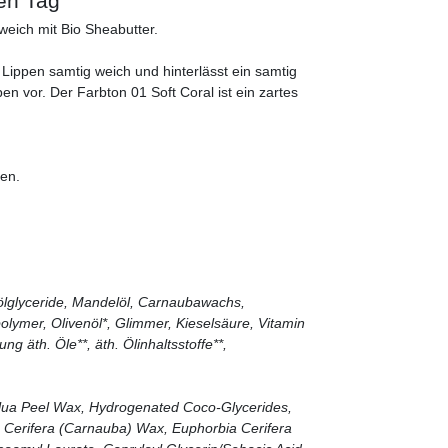
den Tag
weich mit Bio Sheabutter.
 Lippen samtig weich und hinterlässt ein samtig
n vor. Der Farbton 01 Soft Coral ist ein zartes
gen.
nölglyceride, Mandelöl, Carnaubawachs,
olymer, Olivenöl*, Glimmer, Kieselsäure, Vitamin
g äth. Öle**, äth. Ölinhaltsstoffe**,
flua Peel Wax, Hydrogenated Coco-Glycerides,
 Cerifera (Carnauba) Wax, Euphorbia Cerifera