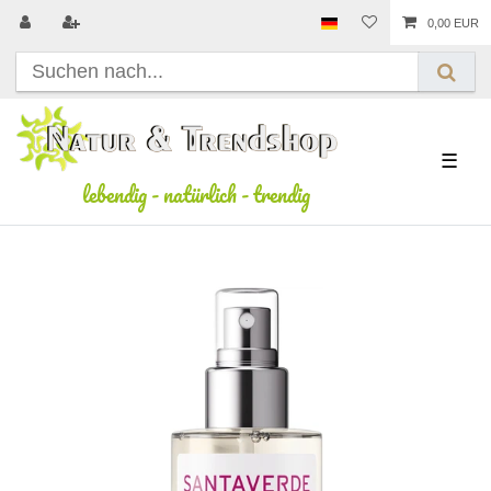
0,00 EUR
☰
lebendig
-
natürlich
-
trendig