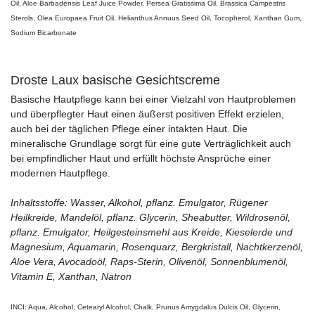
Oil, Aloe Barbadensis Leaf Juice Powder, Persea Gratissima Oil, Brassica Campestris
Sterols, Olea Europaea Fruit Oil, Helianthus Annuus Seed Oil, Tocopherol, Xanthan Gum,
Sodium Bicarbonate
Droste Laux basische Gesichtscreme
Basische Hautpflege kann bei einer Vielzahl von Hautproblemen
und überpflegter Haut einen äußerst positiven Effekt erzielen,
auch bei der täglichen Pflege einer intakten Haut. Die
mineralische Grundlage sorgt für eine gute Verträglichkeit auch
bei empfindlicher Haut und erfüllt höchste Ansprüche einer
modernen Hautpflege.
Inhaltsstoffe: Wasser, Alkohol, pflanz. Emulgator, Rügener
Heilkreide, Mandelöl, pflanz. Glycerin, Sheabutter, Wildrosenöl,
pflanz. Emulgator, Heilgesteinsmehl aus Kreide, Kieselerde und
Magnesium, Aquamarin, Rosenquarz, Bergkristall, Nachtkerzenöl,
Aloe Vera, Avocadoöl, Raps-Sterin, Olivenöl, Sonnenblumenöl,
Vitamin E, Xanthan, Natron
INCI: Aqua, Alcohol, Cetearyl Alcohol, Chalk, Prunus Amygdalus Dulcis Oil, Glycerin,