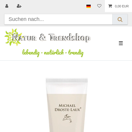
0,00 EUR
☰
lebendig
-
natürlich
-
trendig