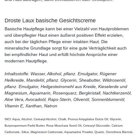
Droste Laux basische Gesichtscreme
Basische Hautpflege kann bei einer Vielzahl von Hautproblemen
und überpflegter Haut einen äußerst positiven Effekt erzielen,
auch bei der täglichen Pflege einer intakten Haut. Die
mineralische Grundlage sorgt für eine gute Verträglichkeit auch
bei empfindlicher Haut und erfüllt höchste Ansprüche einer
modernen Hautpflege.
Inhaltsstoffe: Wasser, Alkohol, pflanz. Emulgator, Rügener
Heilkreide, Mandelöl, pflanz. Glycerin, Sheabutter, Wildrosenöl,
pflanz. Emulgator, Heilgesteinsmehl aus Kreide, Kieselerde und
Magnesium, Aquamarin, Rosenquarz, Bergkristall, Nachtkerzenöl,
Aloe Vera, Avocadoöl, Raps-Sterin, Olivenöl, Sonnenblumenöl,
Vitamin E, Xanthan, Natron
INCI: Aqua, Alcohol, Cetearyl Alcohol, Chalk, Prunus Amygdalus Dulcis Oil, Glycerin,
Butyrospermum Parkii Butter, Rosa Moschata Seed Oil, Cetearyl Glucoside, Calcium
Carbonate, Silica, Magnesium Carbonate, Aquamarine Powder, Quartz, Oenothera Biennis