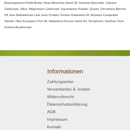
Butyrospermum Parkii Butter, Rosa Moschata Seed Oil, Cetearyl Glucoside, Calcium
Carbonate, Silica, Magnesium Carbonate, Aquamarine Powder, Quartz, Oenothera Biennis
Oil, Aloe Barbadensis Leaf Juice Powder, Persea Gratissima Oil, Brassica Campestris
Sterols, Olea Europaea Fruit Oil, Helianthus Annuus Seed Oil, Tocopherol, Xanthan Gum,
Sodium Bicarbonate
Informationen
Zahlungsarten
Versandarten & -kosten
Widerrufsrecht
Datenschutzerklärung
AGB
Impressum
Kontakt