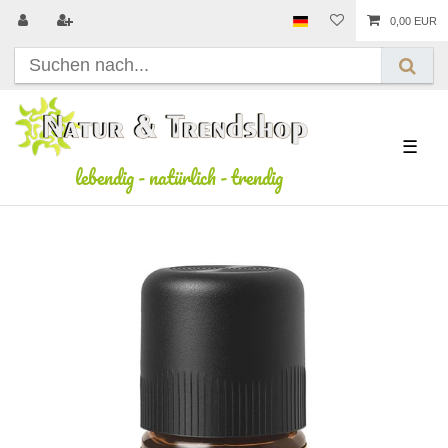
0,00 EUR
☰
lebendig
-
natürlich
-
trendig