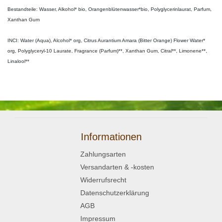
Bestandteile: Wasser, Alkohol* bio, Orangenblütenwasser*bio, Polyglycerinlaurat, Parfum,
Xanthan Gum
INCI: Water (Aqua), Alcohol* org, Citrus Aurantium Amara (Bitter Orange) Flower Water*
org, Polyglyceryl-10 Laurate, Fragrance (Parfum)**, Xanthan Gum, Citral**, Limonene**,
Linalool**
Informationen
Zahlungsarten
Versandarten & -kosten
Widerrufsrecht
Datenschutzerklärung
AGB
Impressum