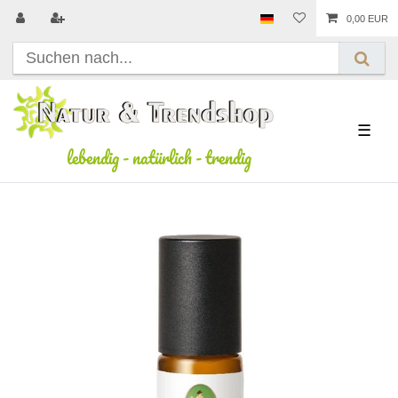
0,00 EUR
☰
lebendig
-
natürlich
-
trendig