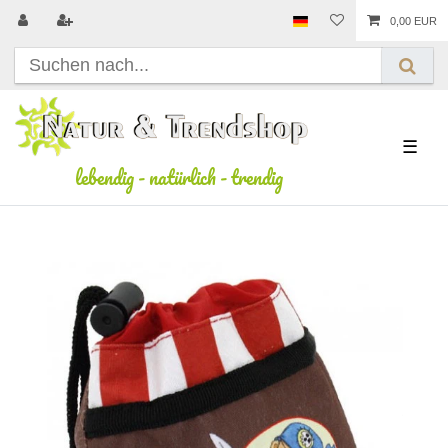
0,00 EUR
☰
lebendig
-
natürlich
-
trendig