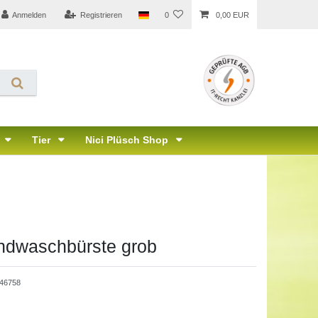
Anmelden
Registrieren
0
0,00 EUR
Tier
Nici Plüsch Shop
ndwaschbürste grob
546758