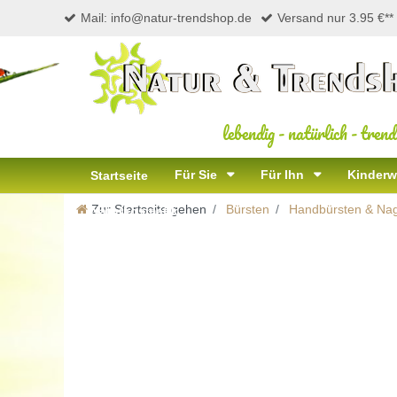
Mail: info@natur-trendshop.de
Versand nur 3.95 €**
lebendig
-
natürlich
-
trend
Für Sie
Für Ihn
Kinderw
Startseite
Zur Startseite gehen
Bürsten
Handbürsten & Nag
Naturkosmetik