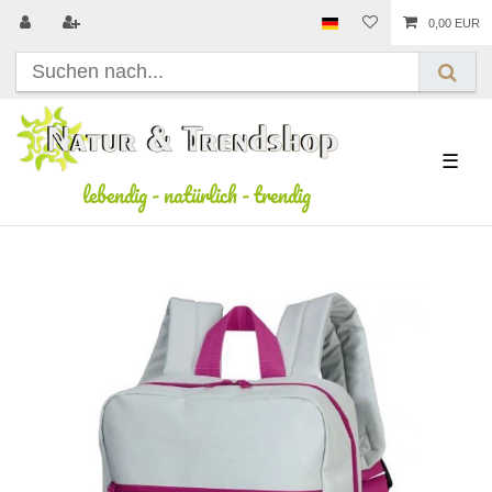
0,00 EUR
☰
lebendig
-
natürlich
-
trendig