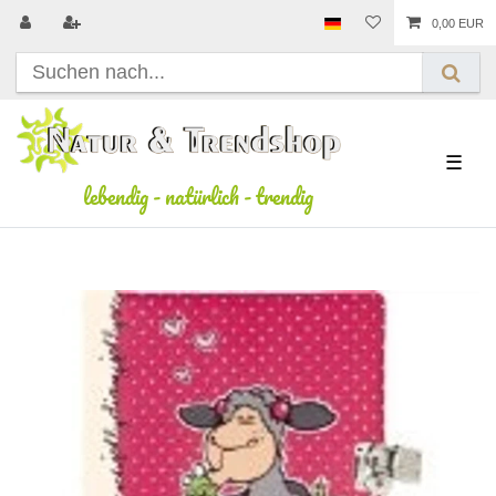
0,00 EUR
☰
lebendig
-
natürlich
-
trendig