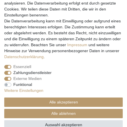
analysieren. Die Datenverarbeitung erfolgt erst durch gesetzte
Cookies. Wir teilen diese Daten mit Dritten, die wir in den
Einstellungen benennen.
Wir versenden mit
Die Datenverarbeitung kann mit Einwilligung oder aufgrund eines
berechtigten Interesses erfolgen. Die Zustimmung kann erteilt
oder abgelehnt werden. Es besteht das Recht, nicht einzuwilligen
und die Einwilligung zu einem späteren Zeitpunkt zu ändern oder
zu widerrufen. Beachten Sie unser
Impressum
und weitere
Hinweise zur Verwendung personenbezogener Daten in unserer
Daten­schutz­erklärung
.
Essenziell
Zahlungsdienstleister
Externe Medien
* Alle Preise inkl. gesetzl. Mehrwertsteuer zzgl. Versandkosten und ggf.
Funktional
Nachnahmegebühren, wenn nicht anders beschrieben
Weitere Einstellungen
** Gilt für Lieferungen nach Deutschland. Lieferzeiten für andere EU-
Länder
hier
Alle akzeptieren
© Copyright 2026 Natur & Trendshop. Alle Rechte vorbehalten.
Alle ablehnen
Auswahl akzeptieren