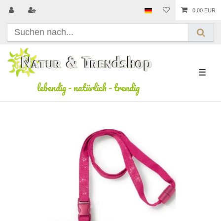
0,00 EUR
☰
lebendig
-
natürlich
-
trendig