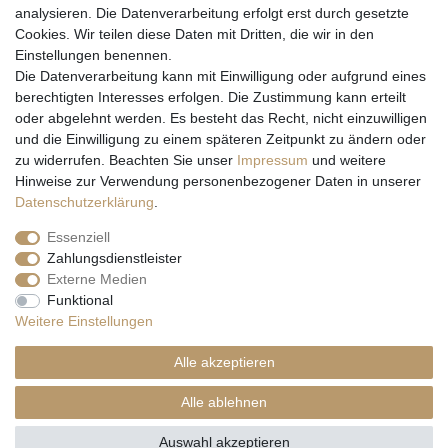
analysieren. Die Datenverarbeitung erfolgt erst durch gesetzte
Cookies. Wir teilen diese Daten mit Dritten, die wir in den
Einstellungen benennen.
Wir versenden mit
Die Datenverarbeitung kann mit Einwilligung oder aufgrund eines
berechtigten Interesses erfolgen. Die Zustimmung kann erteilt
oder abgelehnt werden. Es besteht das Recht, nicht einzuwilligen
und die Einwilligung zu einem späteren Zeitpunkt zu ändern oder
zu widerrufen. Beachten Sie unser
Impressum
und weitere
Hinweise zur Verwendung personenbezogener Daten in unserer
Daten­schutz­erklärung
.
Essenziell
Zahlungsdienstleister
Externe Medien
* Alle Preise inkl. gesetzl. Mehrwertsteuer zzgl. Versandkosten und ggf.
Funktional
Nachnahmegebühren, wenn nicht anders beschrieben
Weitere Einstellungen
** Gilt für Lieferungen nach Deutschland. Lieferzeiten für andere EU-
Länder
hier
Alle akzeptieren
© Copyright 2026 Natur & Trendshop. Alle Rechte vorbehalten.
Alle ablehnen
Auswahl akzeptieren