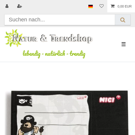
0,00 EUR
☰
lebendig
-
natürlich
-
trendig