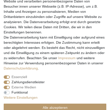
Website und verarbeiten personenbezogene Daten von
Besucher:innen unserer Webseite (z.B. IP-Adresse), um z.B.
Inhalte und Anzeigen zu personalisieren, Medien von
Drittanbietern einzubinden oder Zugriffe auf unsere Website zu
analysieren. Die Datenverarbeitung erfolgt erst durch gesetzte
Cookies. Wir teilen diese Daten mit Dritten, die wir in den
Einstellungen benennen.
Wir versenden mit
Die Datenverarbeitung kann mit Einwilligung oder aufgrund eines
berechtigten Interesses erfolgen. Die Zustimmung kann erteilt
oder abgelehnt werden. Es besteht das Recht, nicht einzuwilligen
und die Einwilligung zu einem späteren Zeitpunkt zu ändern oder
zu widerrufen. Beachten Sie unser
Impressum
und weitere
Hinweise zur Verwendung personenbezogener Daten in unserer
Daten­schutz­erklärung
.
Essenziell
Zahlungsdienstleister
Externe Medien
* Alle Preise inkl. gesetzl. Mehrwertsteuer zzgl. Versandkosten und ggf.
Funktional
Nachnahmegebühren, wenn nicht anders beschrieben
Weitere Einstellungen
** Gilt für Lieferungen nach Deutschland. Lieferzeiten für andere EU-
Länder
hier
Alle akzeptieren