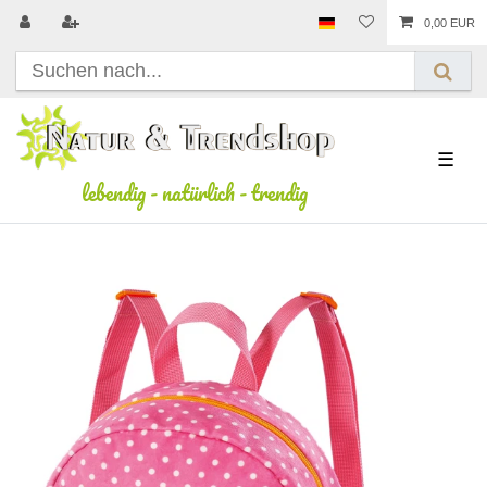
0,00 EUR
☰
lebendig
-
natürlich
-
trendig