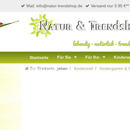
Mail: info@natur-trendshop.de
Versand nur 3.95 €**
lebendig
-
natürlich
-
trend
Für Sie
Für Ihn
Kinderw
Startseite
Zur Startseite gehen
Kinderwelt
Kindergarten & 
Naturkosmetik