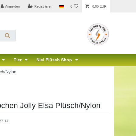
Anmelden
Registrieren
0
0,00 EUR
Tier
Nici Plüsch Shop
sch/Nylon
chen Jolly Elsa Plüsch/Nylon
37114