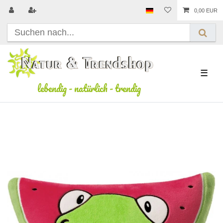
0,00 EUR
☰
lebendig
-
natürlich
-
trendig