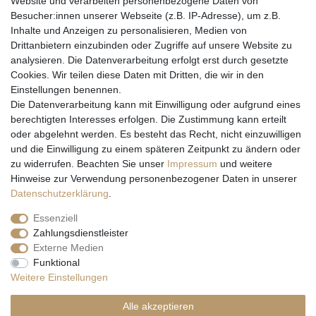
Website und verarbeiten personenbezogene Daten von
Besucher:innen unserer Webseite (z.B. IP-Adresse), um z.B.
Inhalte und Anzeigen zu personalisieren, Medien von
Drittanbietern einzubinden oder Zugriffe auf unsere Website zu
analysieren. Die Datenverarbeitung erfolgt erst durch gesetzte
Cookies. Wir teilen diese Daten mit Dritten, die wir in den
Einstellungen benennen.
Wir versenden mit
Die Datenverarbeitung kann mit Einwilligung oder aufgrund eines
berechtigten Interesses erfolgen. Die Zustimmung kann erteilt
oder abgelehnt werden. Es besteht das Recht, nicht einzuwilligen
und die Einwilligung zu einem späteren Zeitpunkt zu ändern oder
zu widerrufen. Beachten Sie unser
Impressum
und weitere
Hinweise zur Verwendung personenbezogener Daten in unserer
Daten­schutz­erklärung
.
Essenziell
Zahlungsdienstleister
Externe Medien
* Alle Preise inkl. gesetzl. Mehrwertsteuer zzgl. Versandkosten und ggf.
Funktional
Nachnahmegebühren, wenn nicht anders beschrieben
Weitere Einstellungen
** Gilt für Lieferungen nach Deutschland. Lieferzeiten für andere EU-
Länder
hier
Alle akzeptieren