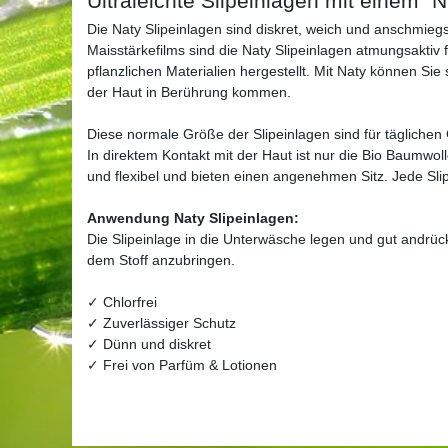
Ultraleichte Slipeinlagen mit einem "N
Die Naty Slipeinlagen sind diskret, weich und anschmie
Maisstärkefilms sind die Naty Slipeinlagen atmungsaktiv 
pflanzlichen Materialien hergestellt. Mit Naty können Sie
der Haut in Berührung kommen.
Diese normale Größe der Slipeinlagen sind für täglichen 
In direktem Kontakt mit der Haut ist nur die Bio Baumwol
und flexibel und bieten einen angenehmen Sitz. Jede Slipe
Anwendung Naty Slipeinlagen:
Die Slipeinlage in die Unterwäsche legen und gut andrück
dem Stoff anzubringen.
✓ Chlorfrei
✓ Zuverlässiger Schutz
✓ Dünn und diskret
✓ Frei von Parfüm & Lotionen