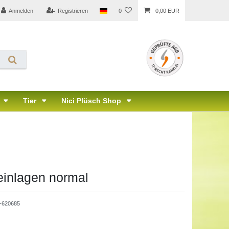
Anmelden
Registrieren
0
0,00 EUR
Tier
Nici Plüsch Shop
einlagen normal
-620685