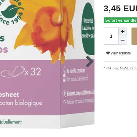
3,45 E
Sofort versandfer
Wunschliste
* inkl. ges. MwSt. zzgl.