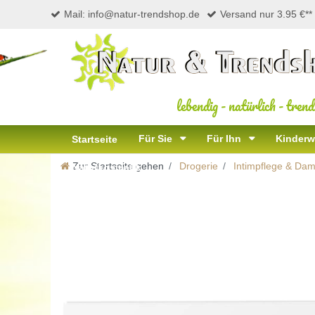
Mail: info@natur-trendshop.de
Versand nur 3.95 €**
lebendig
-
natürlich
-
trend
Für Sie
Für Ihn
Kinderw
Startseite
Zur Startseite gehen
Drogerie
Intimpflege & Da
Naturkosmetik