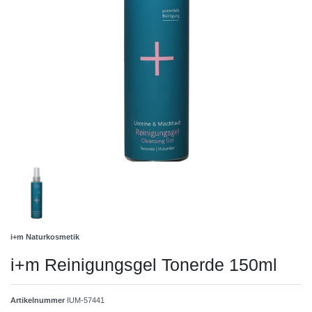
i+m Naturkosmetik
i+m Reinigungsgel Tonerde 150ml
Artikelnummer
IUM-57441