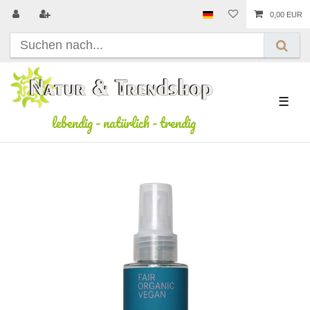
0,00 EUR
☰
lebendig
-
natürlich
-
trendig