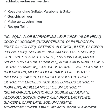
nachhaltig verbessert werden.
✓ Rezeptur ohne Sulfate, Parabene & Silikon
✓ Gesichtsreiniger
✓ Make up abschminken
✓ Rosiger Teint
INCI: AQUA, ALOE BARBADENSIS LEAF JUICE* (ALOE VERA*),
COCO-GLUCOSIDE (ZUCKERTENSID), OLEA EUROPAEA
FRUIT OIL* (OLIVE*), CETEARYL ALCOHOL, ILLITE, GLYCERIN
(PFLANZLICH), SESAMUM INDICUM SEED OIL* (SESAM*),
GLYCERYL STEARATE CITRATE, XANTHAN GUM, MALVA
SYLVESTRIS EXTRACT* (MALVE*), ARNICA MONTANA FLOWER
EXTRACT* (ARNIKA*), SAMBUCUS NIGRA FLOWER EXTRACT*
(HOLUNDER*), MELISSA OFFICINALIS LEAF EXTRACT*
(MELISSE*), KAOLIN, FOENICULUM VULGARE FRUIT
EXTRACT* (FENCHEL*), HUMULUS LUPULUS EXTRACT*
(HOPFEN*), ACHILLEA MILLEFOLIUM EXTRACT*
(SCHAFGARBE*), LACTIC ACID, SODIUM LEVULINATE,
ALCOHOL*, SODIUM CAPROYL/LAUROYL LACTYLATE,
GLYCERYL CAPRYLATE, SODIUM ANISATE,
MONTMORILLONITE, LEVULINIC ACID, SODIUM PHYTATE,