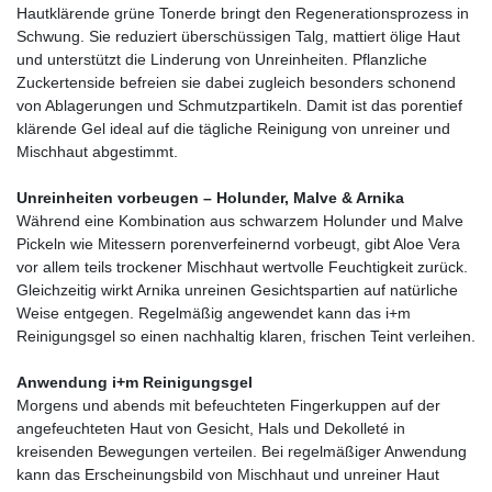
Hautklärende grüne Tonerde bringt den Regenerationsprozess in
Schwung. Sie reduziert überschüssigen Talg, mattiert ölige Haut
und unterstützt die Linderung von Unreinheiten. Pflanzliche
Zuckertenside befreien sie dabei zugleich besonders schonend
von Ablagerungen und Schmutzpartikeln. Damit ist das porentief
klärende Gel ideal auf die tägliche Reinigung von unreiner und
Mischhaut abgestimmt.
Unreinheiten vorbeugen – Holunder, Malve & Arnika
Während eine Kombination aus schwarzem Holunder und Malve
Pickeln wie Mitessern porenverfeinernd vorbeugt, gibt Aloe Vera
vor allem teils trockener Mischhaut wertvolle Feuchtigkeit zurück.
Gleichzeitig wirkt Arnika unreinen Gesichtspartien auf natürliche
Weise entgegen. Regelmäßig angewendet kann das i+m
Reinigungsgel so einen nachhaltig klaren, frischen Teint verleihen.
Anwendung i+m Reinigungsgel
Morgens und abends mit befeuchteten Fingerkuppen auf der
angefeuchteten Haut von Gesicht, Hals und Dekolleté in
kreisenden Bewegungen verteilen. Bei regelmäßiger Anwendung
kann das Erscheinungsbild von Mischhaut und unreiner Haut