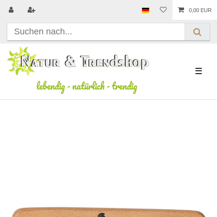
0,00 EUR
☰
lebendig
-
natürlich
-
trendig