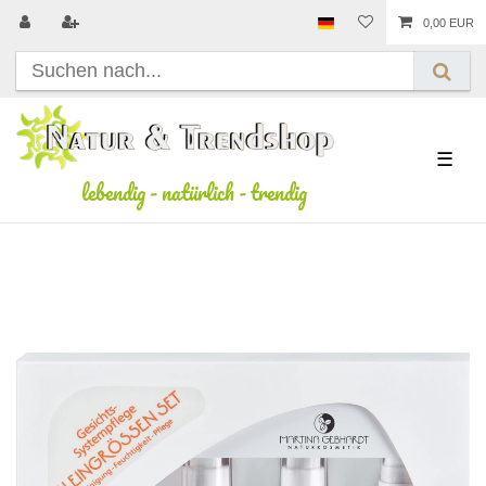
0,00 EUR
☰
lebendig
-
natürlich
-
trendig