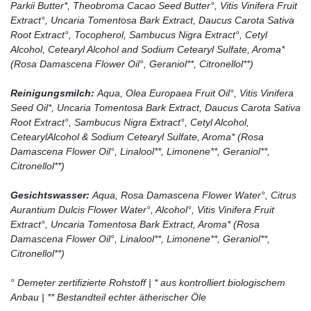
Parkii Butter*, Theobroma Cacao Seed Butter°, Vitis Vinifera Fruit
Extract°, Uncaria Tomentosa Bark Extract, Daucus Carota Sativa
Root Extract°, Tocopherol, Sambucus Nigra Extract°, Cetyl
Alcohol, Cetearyl Alcohol and Sodium Cetearyl Sulfate, Aroma*
(Rosa Damascena Flower Oil°, Geraniol**, Citronellol**)
Reinigungsmilch:
Aqua, Olea Europaea Fruit Oil°, Vitis Vinifera
Seed Oil*, Uncaria Tomentosa Bark Extract, Daucus Carota Sativa
Root Extract°, Sambucus Nigra Extract°, Cetyl Alcohol,
CetearylAlcohol & Sodium Cetearyl Sulfate, Aroma* (Rosa
Damascena Flower Oil°, Linalool**, Limonene**, Geraniol**,
Citronellol**)
Gesichtswasser:
Aqua, Rosa Damascena Flower Water°, Citrus
Aurantium Dulcis Flower Water°, Alcohol°, Vitis Vinifera Fruit
Extract°, Uncaria Tomentosa Bark Extract, Aroma* (Rosa
Damascena Flower Oil°, Linalool**, Limonene**, Geraniol**,
Citronellol**)
° Demeter zertifizierte Rohstoff | * aus kontrolliert biologischem
Anbau | ** Bestandteil echter ätherischer Öle