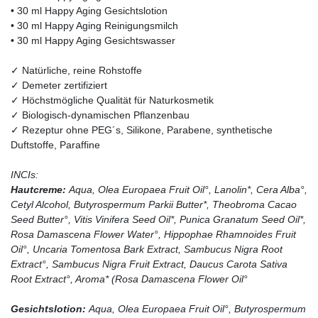
• 30 ml Happy Aging Gesichtslotion
• 30 ml Happy Aging Reinigungsmilch
• 30 ml Happy Aging Gesichtswasser
✓ Natürliche, reine Rohstoffe
✓ Demeter zertifiziert
✓ Höchstmögliche Qualität für Naturkosmetik
✓ Biologisch-dynamischen Pflanzenbau
✓ Rezeptur ohne PEG´s, Silikone, Parabene, synthetische
Duftstoffe, Paraffine
INCIs:
Hautcreme:
Aqua, Olea Europaea Fruit Oil°, Lanolin*, Cera Alba°,
Cetyl Alcohol, Butyrospermum Parkii Butter*, Theobroma Cacao
Seed Butter°, Vitis Vinifera Seed Oil*, Punica Granatum Seed Oil*,
Rosa Damascena Flower Water°, Hippophae Rhamnoides Fruit
Oil°, Uncaria Tomentosa Bark Extract, Sambucus Nigra Root
Extract°, Sambucus Nigra Fruit Extract, Daucus Carota Sativa
Root Extract°, Aroma* (Rosa Damascena Flower Oil°
Gesichtslotion:
Aqua, Olea Europaea Fruit Oil°, Butyrospermum