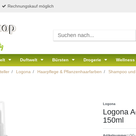
Rechnungskauf möglich
ig
elt
Duftwelt
Bürsten
Drogerie
Wellness
eller
Logona
Haarpflege & Pflanzenhaarfarben
Shampoo und 
Logona
Logona A
150ml
Artikelnummer
LOG-