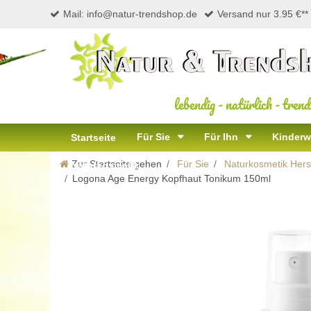
Mail: info@natur-trendshop.de
Versand nur 3.95 €**
lebendig
-
natürlich
-
trend
Für Sie
Für Ihn
Kinderw
Startseite
Zur Startseite gehen
Für Sie
Naturkosmetik Herst
Naturkosmetik
Logona Age Energy Kopfhaut Tonikum 150ml