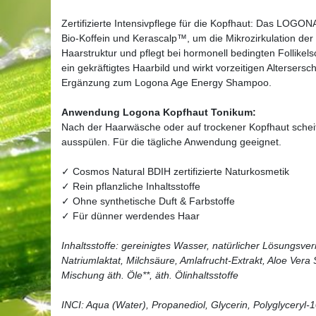
Zertifizierte Intensivpflege für die Kopfhaut: Das LOGO
Bio-Koffein und Kerascalp™, um die Mikrozirkulation der 
Haarstruktur und pflegt bei hormonell bedingten Follikelsc
ein gekräftigtes Haarbild und wirkt vorzeitigen Alterser
Ergänzung zum Logona Age Energy Shampoo.
Anwendung Logona Kopfhaut Tonikum:
Nach der Haarwäsche oder auf trockener Kopfhaut scheit
ausspülen. Für die tägliche Anwendung geeignet.
✓ Cosmos Natural BDIH zertifizierte Naturkosmetik
✓ Rein pflanzliche Inhaltsstoffe
✓ Ohne synthetische Duft & Farbstoffe
✓ Für dünner werdendes Haar
Inhaltsstoffe: gereinigtes Wasser, natürlicher Lösungsvermi
Natriumlaktat, Milchsäure, Amlafrucht-Extrakt, Aloe Vera 
Mischung äth. Öle**, äth. Ölinhaltsstoffe
INCI: Aqua (Water), Propanediol, Glycerin, Polyglyceryl-1