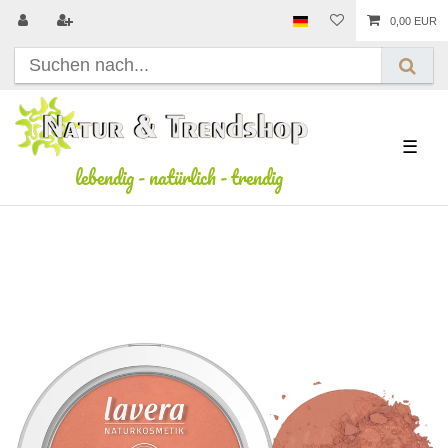
0,00 EUR
☰
lebendig
-
natürlich
-
trendig