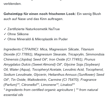
verblenden.
Geheimtipp für einen noch frischeren Look:
Ein wenig Blush
auch auf Nase und das Kinn auftragen.
✓ Zertifizierte Naturkosmetik NaTrue
✓ Ohne Silikone
✓ Ohne Mineralöl & Mikroplastik im Puder
Ingredients CTFA/INCI: Mica, Magnesium Silicate, Titanium
Dioxide (CI 77891), Magnesium Stearate, Tricaprylin, Simmondsia
Chinensis (Jojoba) Seed Oil*, Iron Oxide (CI 77491), Prunus
Amygdalus Dulcis (Sweet Almond) Oil*, Glycine Soja (Soybean)
Oil, Water (Aqua), Tocopheryl Acetate, Levulinic Acid, Tocopherol,
Sodium Levulinate, Glycerin, Helianthus Annuus (Sunflower) Seed
Oil*, Tin Oxide, Maltodextrin, Carmine (CI 75470), Fragrance
(Parfum)**, Citronellol**, Limonene**, Linalool**
* ingredients from certified organic agriculture | ** from natural
essential oils