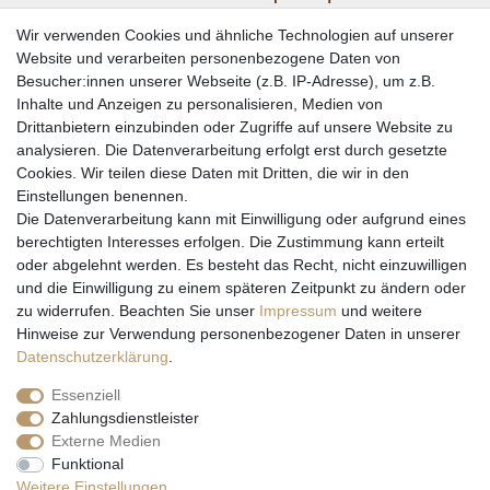
Wir verwenden Cookies und ähnliche Technologien auf unserer
Website und verarbeiten personenbezogene Daten von
Besucher:innen unserer Webseite (z.B. IP-Adresse), um z.B.
Inhalte und Anzeigen zu personalisieren, Medien von
Drittanbietern einzubinden oder Zugriffe auf unsere Website zu
analysieren. Die Datenverarbeitung erfolgt erst durch gesetzte
Cookies. Wir teilen diese Daten mit Dritten, die wir in den
Einstellungen benennen.
Wir versenden mit
Die Datenverarbeitung kann mit Einwilligung oder aufgrund eines
berechtigten Interesses erfolgen. Die Zustimmung kann erteilt
oder abgelehnt werden. Es besteht das Recht, nicht einzuwilligen
und die Einwilligung zu einem späteren Zeitpunkt zu ändern oder
zu widerrufen. Beachten Sie unser
Impressum
und weitere
Hinweise zur Verwendung personenbezogener Daten in unserer
Daten­schutz­erklärung
.
Essenziell
Zahlungsdienstleister
Externe Medien
* Alle Preise inkl. gesetzl. Mehrwertsteuer zzgl. Versandkosten und ggf.
Funktional
Nachnahmegebühren, wenn nicht anders beschrieben
Weitere Einstellungen