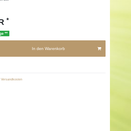
*
UR
ge **
In den Warenkorb
Versandkosten