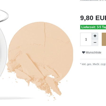
9,80 E
Lieferzeit: 3-5 Ta
Wunschliste
* inkl. ges. MwSt. zzgl.