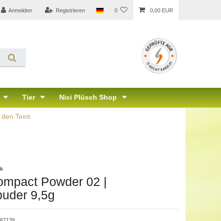
Anmelden
Registrieren
0
0,00 EUR
Tier
Nici Plüsch Shop
 den Teint
ik
ompact Powder 02 |
uder 9,5g
567139