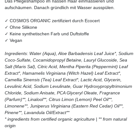
Das Pflegeshampoo im nassen Haar einmassieren und
aufschäumen. Danach gründlich mit Wasser ausspülen.
✓ COSMOS ORGANIC zertifiziert durch Ecocert
✓ Ohne Silikone
✓ Keine synthetischen Farb und Duftstoffe
✓ Vegan
Ingredients: Water (Aqua), Aloe Barbadensis Leaf Juice*, Sodium
Coco-Sulfate, Cocamidopropyl Betaine, Lauryl Glucoside, Sea
Salt (Maris Sal), Citric Acid, Mentha Piperita (Peppermint) Leaf
Extract*, Hamamelis Virginiana (Witch Hazel) Leaf Extract*,
Camellia Sinensis (Tea) Leaf Extract*, Lactic Acid, Glycerin,
Levulinic Acid, Sodium Levulinate, Guar Hydroxypropyltrimonium
Chloride, Sodium Anisate, PCA Glyceryl Oleate, Fragrance
(Parfum)**, Linalool**, Citrus Limon (Lemon) Peel Oil**,
Limonene**, Juniperus Virginiana (Eastern Red Cedar) Oil**,
Pinene**, Lavandula Oil/Extract**
* ingredients from certified organic agriculture | ** from natural
origin