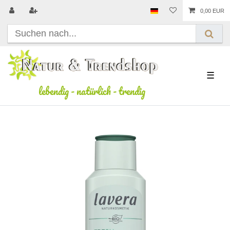
0,00 EUR
☰
lebendig
-
natürlich
-
trendig