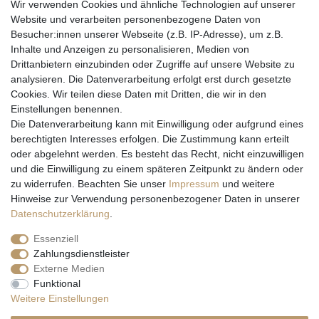
Wir verwenden Cookies und ähnliche Technologien auf unserer
Website und verarbeiten personenbezogene Daten von
Besucher:innen unserer Webseite (z.B. IP-Adresse), um z.B.
Inhalte und Anzeigen zu personalisieren, Medien von
Drittanbietern einzubinden oder Zugriffe auf unsere Website zu
analysieren. Die Datenverarbeitung erfolgt erst durch gesetzte
Cookies. Wir teilen diese Daten mit Dritten, die wir in den
Einstellungen benennen.
Wir versenden mit
Die Datenverarbeitung kann mit Einwilligung oder aufgrund eines
berechtigten Interesses erfolgen. Die Zustimmung kann erteilt
oder abgelehnt werden. Es besteht das Recht, nicht einzuwilligen
und die Einwilligung zu einem späteren Zeitpunkt zu ändern oder
zu widerrufen. Beachten Sie unser
Impressum
und weitere
Hinweise zur Verwendung personenbezogener Daten in unserer
Daten­schutz­erklärung
.
Essenziell
Zahlungsdienstleister
Externe Medien
* Alle Preise inkl. gesetzl. Mehrwertsteuer zzgl. Versandkosten und ggf.
Funktional
Nachnahmegebühren, wenn nicht anders beschrieben
Weitere Einstellungen
** Gilt für Lieferungen nach Deutschland. Lieferzeiten für andere EU-