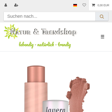
0,00 EUR
☰
lebendig
-
natürlich
-
trendig