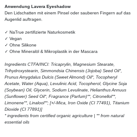
Anwendung Lavera Eyeshadow
Den Lidschatten mit einem Pinsel oder sauberen Fingern auf das
Augenlid auftragen.
✓ NaTrue zertifizierte Naturkosmetik
✓ Vegan
✓ Ohne Silikone
✓ Ohne Mineralöl & Mikroplastik in der Mascara
Ingredients CTFA/INCI: Tricaprylin, Magnesium Stearate,
Trihydroxystearin, Simmondsia Chinensis (Jojoba) Seed Oil*,
Prunus Amygdalus Dulcis (Sweet Almond) Oil*, Tocopheryl
Acetate, Water (Aqua), Levulinic Acid, Tocopherol, Glycine Soja
(Soybean) Oil, Glycerin, Sodium Levulinate, Helianthus Annuus
(Sunflower) Seed Oil*, Fragrance (Parfum)**, Citronellol**,
Limonene**, Linalool**; [+/-Mica, Iron Oxide (CI 77491), Titanium
Dioxide (CI 77891)]
* ingredients from certified organic agriculture | ** from natural
essential oils