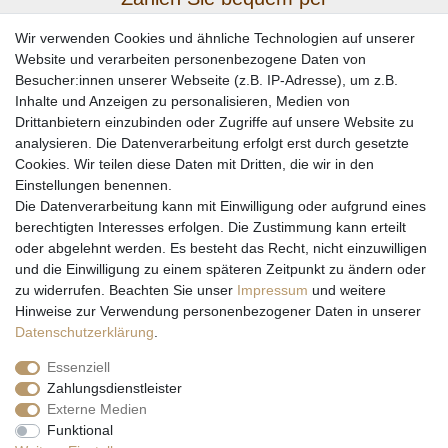
Wir verwenden Cookies und ähnliche Technologien auf unserer
Website und verarbeiten personenbezogene Daten von
Besucher:innen unserer Webseite (z.B. IP-Adresse), um z.B.
Inhalte und Anzeigen zu personalisieren, Medien von
Drittanbietern einzubinden oder Zugriffe auf unsere Website zu
analysieren. Die Datenverarbeitung erfolgt erst durch gesetzte
Cookies. Wir teilen diese Daten mit Dritten, die wir in den
Einstellungen benennen.
Wir versenden mit
Die Datenverarbeitung kann mit Einwilligung oder aufgrund eines
berechtigten Interesses erfolgen. Die Zustimmung kann erteilt
oder abgelehnt werden. Es besteht das Recht, nicht einzuwilligen
und die Einwilligung zu einem späteren Zeitpunkt zu ändern oder
zu widerrufen. Beachten Sie unser
Impressum
und weitere
Hinweise zur Verwendung personenbezogener Daten in unserer
Daten­schutz­erklärung
.
Essenziell
Zahlungsdienstleister
Externe Medien
* Alle Preise inkl. gesetzl. Mehrwertsteuer zzgl. Versandkosten und ggf.
Funktional
Nachnahmegebühren, wenn nicht anders beschrieben