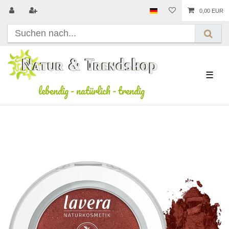
0,00 EUR
☰
lebendig
-
natürlich
-
trendig