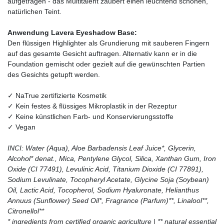
aufgetragen - das Multitalent zaubert einen leuchtend schönen,
natürlichen Teint.
Anwendung Lavera Eyeshadow Base:
Den flüssigen Highlighter als Grundierung mit sauberen Fingern
auf das gesamte Gesicht auftragen. Alternativ kann er in die
Foundation gemischt oder gezielt auf die gewünschten Partien
des Gesichts getupft werden.
✓ NaTrue zertifizierte Kosmetik
✓ Kein festes & flüssiges Mikroplastik in der Rezeptur
✓ Keine künstlichen Farb- und Konservierungsstoffe
✓ Vegan
INCI: Water (Aqua), Aloe Barbadensis Leaf Juice*, Glycerin,
Alcohol* denat., Mica, Pentylene Glycol, Silica, Xanthan Gum, Iron
Oxide (CI 77491), Levulinic Acid, Titanium Dioxide (CI 77891),
Sodium Levulinate, Tocopheryl Acetate, Glycine Soja (Soybean)
Oil, Lactic Acid, Tocopherol, Sodium Hyaluronate, Helianthus
Annuus (Sunflower) Seed Oil*, Fragrance (Parfum)**, Linalool**,
Citronellol**
* ingredients from certified organic agriculture | ** natural essential