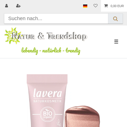
0,00 EUR
☰
lebendig
-
natürlich
-
trendig