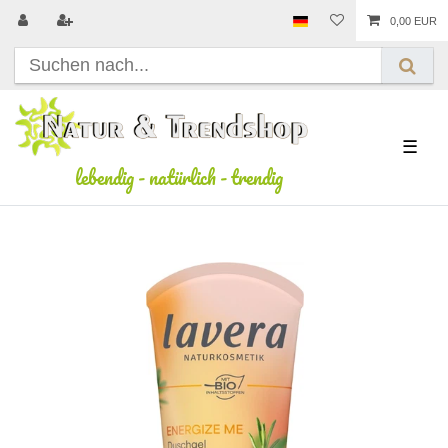
0,00 EUR
☰
lebendig
-
natürlich
-
trendig