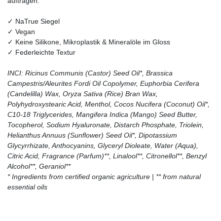
auftragen.
✓ NaTrue Siegel
✓ Vegan
✓ Keine Silikone, Mikroplastik & Mineralöle im Gloss
✓ Federleichte Textur
INCI: Ricinus Communis (Castor) Seed Oil*, Brassica
Campestris/Aleurites Fordi Oil Copolymer, Euphorbia Cerifera
(Candelilla) Wax, Oryza Sativa (Rice) Bran Wax,
Polyhydroxystearic Acid, Menthol, Cocos Nucifera (Coconut) Oil*,
C10-18 Triglycerides, Mangifera Indica (Mango) Seed Butter,
Tocopherol, Sodium Hyaluronate, Distarch Phosphate, Triolein,
Helianthus Annuus (Sunflower) Seed Oil*, Dipotassium
Glycyrrhizate, Anthocyanins, Glyceryl Dioleate, Water (Aqua),
Citric Acid, Fragrance (Parfum)**, Linalool**, Citronellol**, Benzyl
Alcohol**, Geraniol**
* Ingredients from certified organic agriculture | ** from natural
essential oils