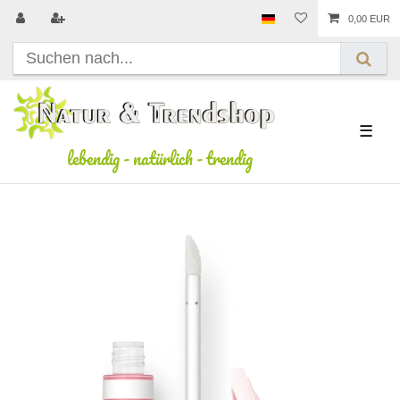
0,00 EUR
☰
lebendig
-
natürlich
-
trendig