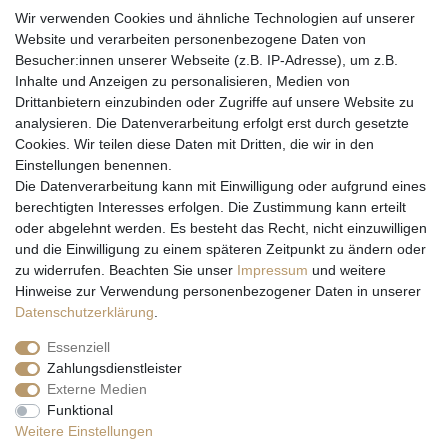
Wir verwenden Cookies und ähnliche Technologien auf unserer
Website und verarbeiten personenbezogene Daten von
Besucher:innen unserer Webseite (z.B. IP-Adresse), um z.B.
Inhalte und Anzeigen zu personalisieren, Medien von
Drittanbietern einzubinden oder Zugriffe auf unsere Website zu
analysieren. Die Datenverarbeitung erfolgt erst durch gesetzte
Cookies. Wir teilen diese Daten mit Dritten, die wir in den
Einstellungen benennen.
Wir versenden mit
Die Datenverarbeitung kann mit Einwilligung oder aufgrund eines
berechtigten Interesses erfolgen. Die Zustimmung kann erteilt
oder abgelehnt werden. Es besteht das Recht, nicht einzuwilligen
und die Einwilligung zu einem späteren Zeitpunkt zu ändern oder
zu widerrufen. Beachten Sie unser
Impressum
und weitere
Hinweise zur Verwendung personenbezogener Daten in unserer
Daten­schutz­erklärung
.
Essenziell
Zahlungsdienstleister
Externe Medien
* Alle Preise inkl. gesetzl. Mehrwertsteuer zzgl. Versandkosten und ggf.
Funktional
Nachnahmegebühren, wenn nicht anders beschrieben
Weitere Einstellungen
** Gilt für Lieferungen nach Deutschland. Lieferzeiten für andere EU-