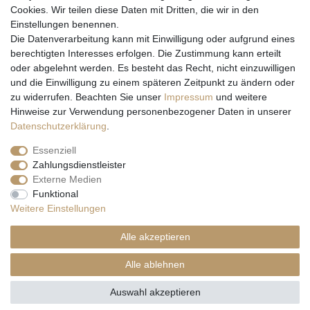
Cookies. Wir teilen diese Daten mit Dritten, die wir in den
Einstellungen benennen.
Wir versenden mit
Die Datenverarbeitung kann mit Einwilligung oder aufgrund eines
berechtigten Interesses erfolgen. Die Zustimmung kann erteilt
oder abgelehnt werden. Es besteht das Recht, nicht einzuwilligen
und die Einwilligung zu einem späteren Zeitpunkt zu ändern oder
zu widerrufen. Beachten Sie unser
Impressum
und weitere
Hinweise zur Verwendung personenbezogener Daten in unserer
Daten­schutz­erklärung
.
Essenziell
Zahlungsdienstleister
Externe Medien
* Alle Preise inkl. gesetzl. Mehrwertsteuer zzgl. Versandkosten und ggf.
Funktional
Nachnahmegebühren, wenn nicht anders beschrieben
Weitere Einstellungen
** Gilt für Lieferungen nach Deutschland. Lieferzeiten für andere EU-
Länder
hier
Alle akzeptieren
© Copyright 2026 Natur & Trendshop. Alle Rechte vorbehalten.
Alle ablehnen
Auswahl akzeptieren